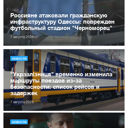
Россияне атаковали гражданскую
инфраструктуру Одессы: поврежден
футбольный стадион "Черноморец"
7 августа 2026
НОВОСТИ
"Укрзалізниця" временно изменила
маршруты поездов из-за
безопасности: список рейсов и
задержек
7 августа 2026
НОВОСТИ