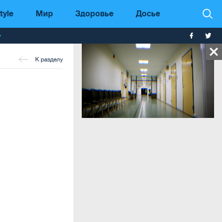
tyle
Мир
Здоровье
Досье
т
К разделу