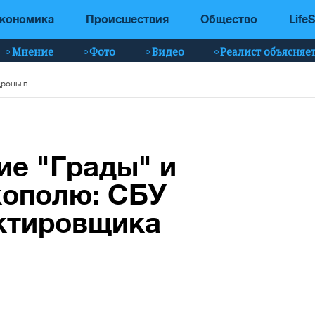
кономика
Происшествия
Общество
LifeS
Мнение
Фото
Видео
Реалист объясняе
Наводил вражеские "Грады" и FPV-дроны по Никополю: СБУ задержала корректировщика ФСБ
ие "Грады" и
кополю: СБУ
ктировщика