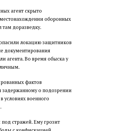
нных агент скрыто
 местонахождении оборонных
л там доразведку.
зопасили локацию защитников
ле документирования
и агента. Во время обыска у
оличным.
ированных фактов
и задержанному о подозрении
 в условиях военного
.
под стражей. Ему грозит
боды с конфискацией