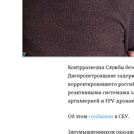
Контрразведка Службы без
Днепропетровщине задерж
корректировавшего росси
реактивными системами за
артиллерией и FPV-дронам
Об этом
сообщили
в СБУ.
Злоумышленником оказалс