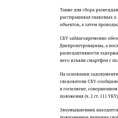
Также для сбора разведда
расспрашивал знакомых о
объектов, а затем проводи
СБУ заблаговременно обе
Днепропетровщины, а пос
разведактивности задержал
него изъяли смартфон с п
На основании задокумент
следователи СБУ сообщил
в госизмене, совершенном
положения (ч. 2 ст. 111 УКУ)
Злоумышленник находится 
пожизненное лишение сво