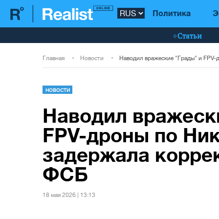
Политика
Э
Статьи
Главная
Новости
НОВОСТИ
Наводил вражеск
FPV-дроны по Ни
задержала корре
ФСБ
18 мая 2026 | 13:13