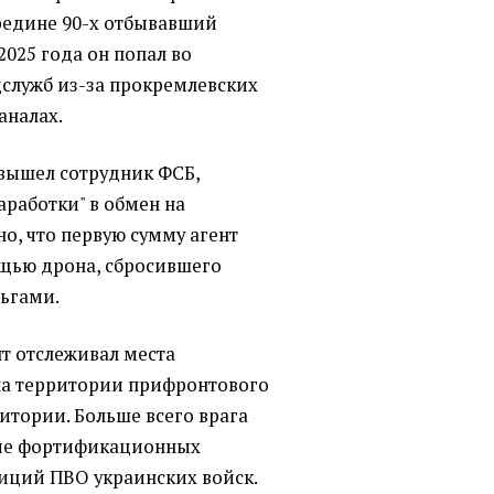
редине 90-х отбывавший
2025 года он попал во
служб из-за прокремлевских
аналах.
вышел сотрудник ФСБ,
работки" в обмен на
но, что первую сумму агент
ощью дрона, сбросившего
ньгами.
нт отслеживал места
на территории прифронтового
итории. Больше всего врага
ие фортификационных
иций ПВО украинских войск.