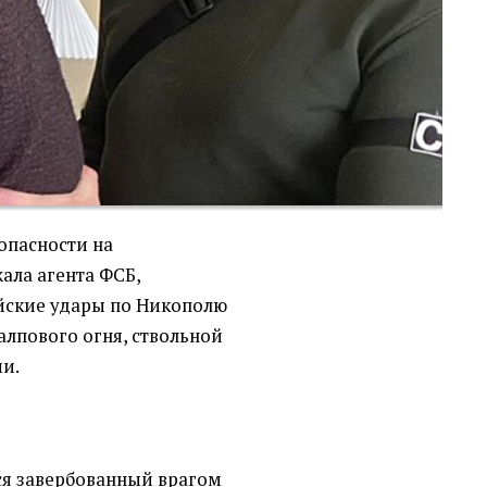
опасности на
ала агента ФСБ,
йские удары по Никополю
лпового огня, ствольной
и.
я завербованный врагом