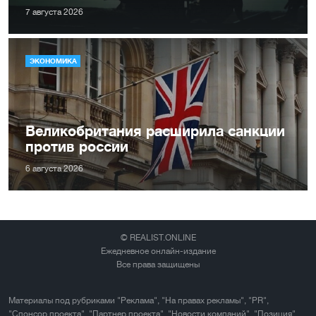
7 августа 2026
ЭКОНОМИКА
Великобритания расширила санкции
против россии
6 августа 2026
© REALIST.ONLINE
Ежедневное онлайн-издание
Все права защищены
Материалы под рубриками "Реклама", "На правах рекламы", "PR",
"Спонсор проекта", "Партнер проекта", "Новости компаний", "Позиция"