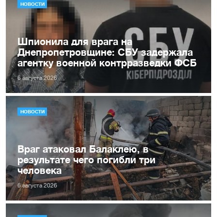
НОВОСТИ
Шпионила для врага на
Днепропетровщине: СБУ задержала
агентку военной контрразведки ФСБ
6 августа 2026
НОВОСТИ
Враг атаковал Балаклею, в
результате чего погибли три
человека
6 августа 2026