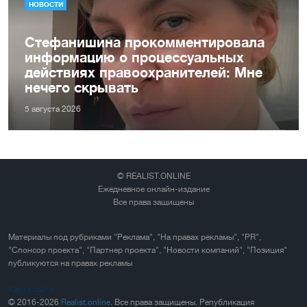
НОВОСТИ
Стефанишина прокомментировала
информацию о процессуальных
действиях правоохранителей: Мне
нечего скрывать
5 августа 2026
© REALIST.ONLINE
Ежедневное онлайн-издание
Все права защищены
Материалы под рубриками "Реклама", "На правах рекламы", "PR",
"Спонсор проекта", "Партнер проекта", "Новости компаний", "Позиция"
публикуются на правах рекламы
Карта сайта
© 2016-2026
Realist.online
. Все права защищены. Републикация