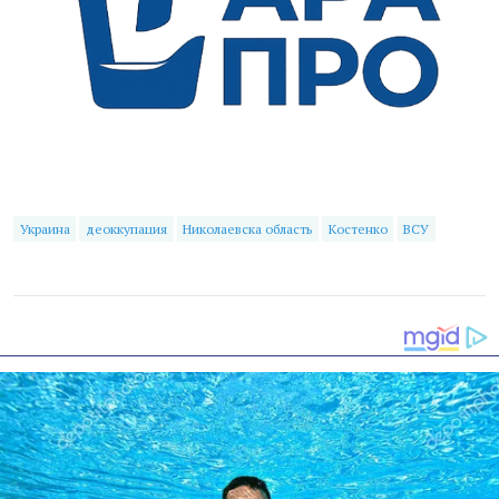
Украина
деоккупация
Николаевска область
Костенко
ВСУ