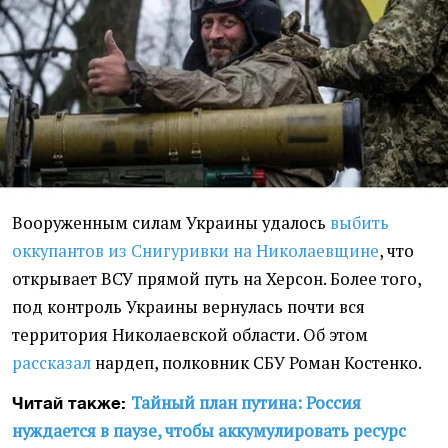
Вооруженным силам Украины удалось
выбить
оккупантов из Снигуривки на Николаевщине
, что
открывает ВСУ прямой путь на Херсон. Более того,
под контроль Украины вернулась почти вся
территория Николаевской области. Об этом
рассказал
нардеп, полковник СБУ Роман Костенко.
Тайный план путина: Россия
Читай также:
нуждается в паузе, чтобы аккумулировать ресурс