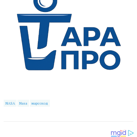
NASA
Nasa
марсоход