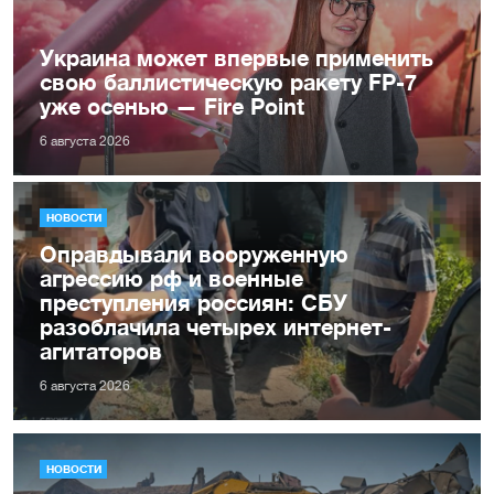
Украина может впервые применить
свою баллистическую ракету FP-7
уже осенью — Fire Point
6 августа 2026
НОВОСТИ
Оправдывали вооруженную
агрессию рф и военные
преступления россиян: СБУ
разоблачила четырех интернет-
агитаторов
6 августа 2026
НОВОСТИ