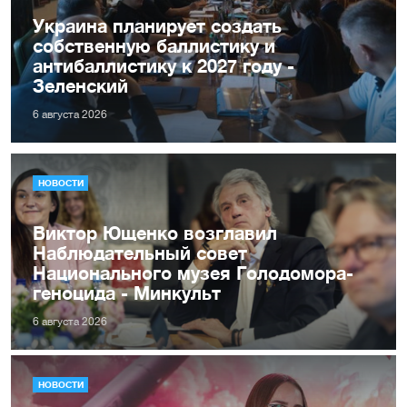
Украина планирует создать
собственную баллистику и
антибаллистику к 2027 году -
Зеленский
6 августа 2026
НОВОСТИ
Виктор Ющенко возглавил
Наблюдательный совет
Национального музея Голодомора-
геноцида - Минкульт
6 августа 2026
НОВОСТИ