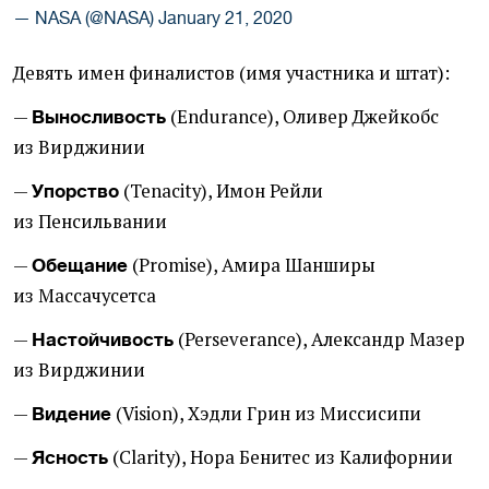
— NASA (@NASA)
January 21, 2020
Девять имен финалистов
(
имя участника и штат):
—
(
Endurance), Оливер Джейкобс
Выносливость
из Вирджинии
—
(
Tenacity), Имон Рейли
Упорство
из Пенсильвании
—
(
Promise), Амира Шанширы
Обещание
из Массачусетса
—
(
Perseverance), Александр Мазер
Настойчивость
из Вирджинии
—
(
Vision), Хэдли Грин из Миссисипи
Видение
—
(
Clarity), Нора Бенитес из Калифорнии
Ясность