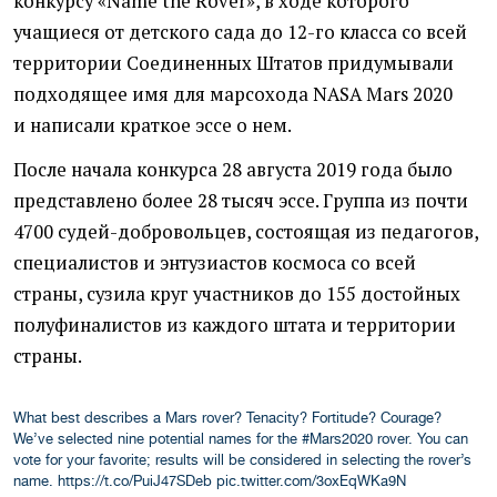
конкурсу
«
Name the Rover», в ходе которого
учащиеся от детского сада до 12-го класса со всей
территории Соединенных Штатов придумывали
подходящее имя для марсохода NASA Mars 2020
и написали краткое эссе о нем.
После начала конкурса 28 августа 2019 года было
представлено более 28 тысяч эссе. Группа из почти
4700 судей-добровольцев, состоящая из педагогов,
специалистов и энтузиастов космоса со всей
страны, сузила круг участников до 155 достойных
полуфиналистов из каждого штата и территории
страны.
What best describes a Mars rover? Tenacity? Fortitude? Courage?
We’ve selected nine potential names for the
#Mars2020
rover. You can
vote for your favorite; results will be considered in selecting the rover’s
name.
https://t.co/PuiJ47SDeb
pic.twitter.com/3oxEqWKa9N