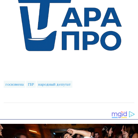
госизмена
ГБР
народный депутат