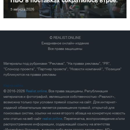
5 августа 2026
© REALIST.ONLINE
Ежедневное онлайн-издание
Все права защищены
Материалы под рубриками "Реклама", "На правах рекламы", "PR",
"Спонсор проекта", "Партнер проекта", "Новости компаний", "Позиция"
публикуются на правах рекламы
Карта сайта
© 2016-2026
Realist.online
. Все права защищены. Републикация
материалов и фотографий, являющихся собственностью «Реалист»,
возможна только при условии прямой ссылки на сайт. Для интернет-
изданий обязательным является размещение прямой, открытой для
поисковых систем, ссылки не ниже второго абзаца на конкретную новость
или статью на веб-сайт
realist.online
. Перепечатка, воспроизведение и/или
распространение информации, содержащей ссылку на агентства
«Интерфакс-Украина», в каком-либо виде строго запрещены. AD –