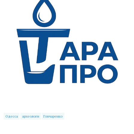
Одесса
археологи
Гончаренко