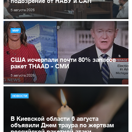
подозрение от НАБУ и САП
5 августа 2026
МИР
США исчерпали почти 80% запасов
ракет THAAD - СМИ
5 августа 2026
НОВОСТИ
В Киевской области 6 августа
объявили Днем траура по жертвам
российской ракетной атаки