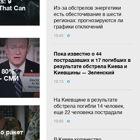
Из-за обстрелов энергетики
есть обесточивание в шести
регионах: прогнозируются ли
графики отключений
10:45
Пока известно о 44
пострадавших и 17 погибших в
результате обстрела Киева и
 80%
Киевщины — Зеленский
 - СМИ
10:13
На Киевщине в результате
обстрела погибли 14 человек,
еще 22 человека пострадали
10:00
о ракет
В Киеве количество