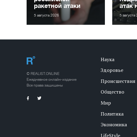
ракетной атаки
атак 
5 августа 2026
5 августа
Наука
Здоровье
© REALIST.ONLINE
Ежедневное онлайн-издание
Происшествия
Все права защищены
Общество
Мир
Политика
Экономика
LifeStyle