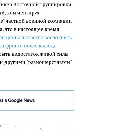
пикер Восточной группировки
ый, комментируя
в" частной военной компании
ил, что в настоящее время
обороны пытается восполнить
на фронте после вывода
рыть недостаток живой силы
ии другими "разношерстными"
ist в Google News