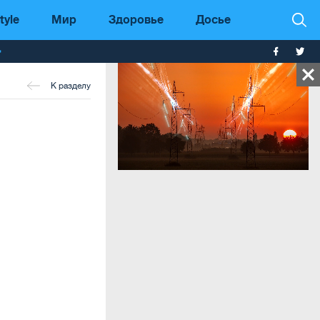
tyle
Мир
Здоровье
Досье
т
К разделу