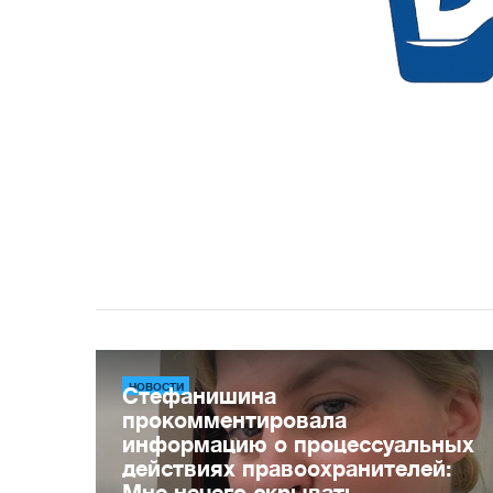
НОВОСТИ
Стефанишина
прокомментировала
информацию о процессуальных
действиях правоохранителей:
Мне нечего скрывать