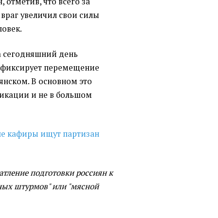
, отметив, что всего за
 враг увеличил свои силы
ловек.
а сегодняшний день
 фиксирует перемещение
янском. В основном это
икации и не в большом
е кафиры ищут партизан
атление подготовки россиян к
ных штурмов" или "мясной