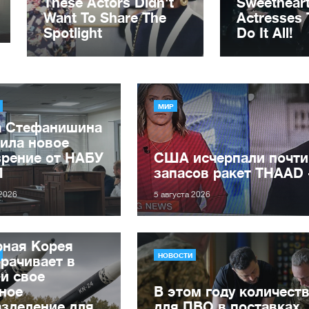
МИР
а Стефанишина
ила новое
зрение от НАБУ
США исчерпали почти
П
запасов ракет THAAD
 2026
5 августа 2026
рная Корея
НОВОСТИ
рачивает в
и свое
ное
В этом году количеств
зделение для
для ПВО в поставках