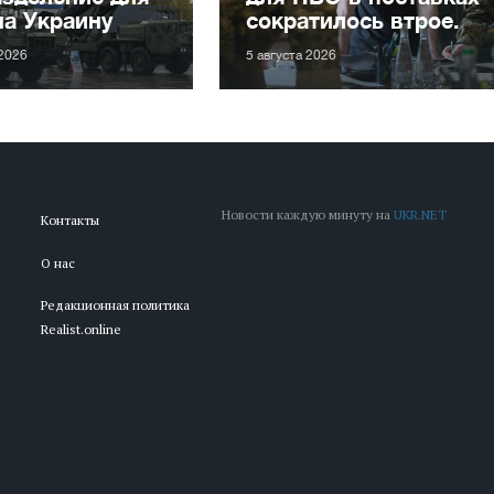
на Украину
сократилось втрое.
 2026
5 августа 2026
Новости каждую минуту на
UKR.NET
Контакты
О нас
Редакционная политика
Realist.online