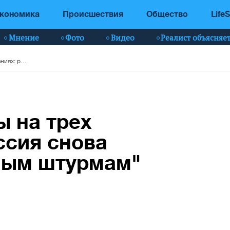
кономика
Происшествия
Общество
LifeS
Мнение
Фото
Видео
Реалист объясняе
Накапливают силы на трех направлениях: россия снова готовится к "мясным штурмам"
 на трех
ссия снова
сным штурмам"