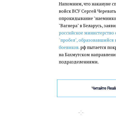
Напомним, что накануне с
войск ВСУ Сергей Череват
опрокидывание "наемнико
"Вагнера" в Беларусь, заяв
российское министерство 
"пробел", образовавшийся 
боевиков.
рф пытается пок
на Бахмутском направлен
подразделениями.
Читайте Real