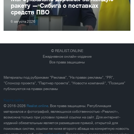
ракету — Сибига о поставках
средств ПВО
6 августа 2026
© REALIST.ONLINE
Ежедневное онлайн-издание
Все права защищены
Материалы под рубриками "Реклама", "На правах рекламы", "PR",
"Спонсор проекта", "Партнер проекта", "Новости компаний", "Позиция"
публикуются на правах рекламы
Карта сайта
© 2016-2026
Realist.online
. Все права защищены. Републикация
материалов и фотографий, являющихся собственностью «Реалист»,
возможна только при условии прямой ссылки на сайт. Для интернет-
изданий обязательным является размещение прямой, открытой для
поисковых систем, ссылки не ниже второго абзаца на конкретную новость