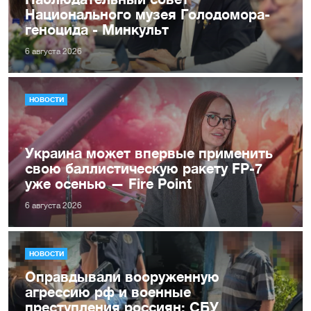
Национального музея Голодомора-
геноцида - Минкульт
6 августа 2026
НОВОСТИ
Украина может впервые применить
свою баллистическую ракету FP-7
уже осенью — Fire Point
6 августа 2026
НОВОСТИ
Оправдывали вооруженную
агрессию рф и военные
преступления россиян: СБУ