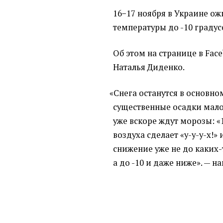
16−17 ноября в Украине о
температуры до -10 градус
Об этом на странице в Fac
Наталья Диденко.
«
Снега останутся в основном
существенные осадки мало
уже вскоре ждут морозы: «
воздуха сделает
«
у-у-у-х!»
снижение уже не до каких-т
а до -10 и даже ниже». — н