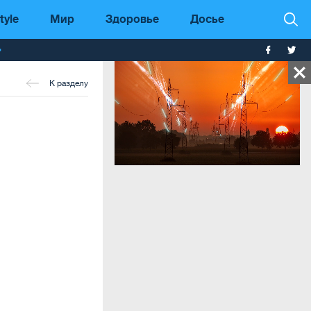
tyle
Мир
Здоровье
Досье
т
К разделу