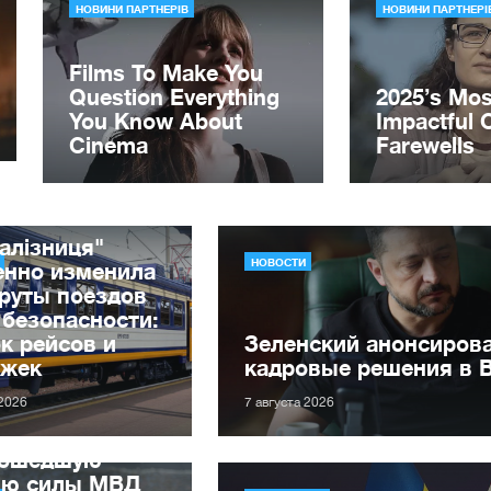
алізниця"
НОВОСТИ
енно изменила
руты поездов
 безопасности:
к рейсов и
Зеленский анонсиров
ржек
кадровые решения в 
 2026
7 августа 2026
рошедшую
лю силы МВД