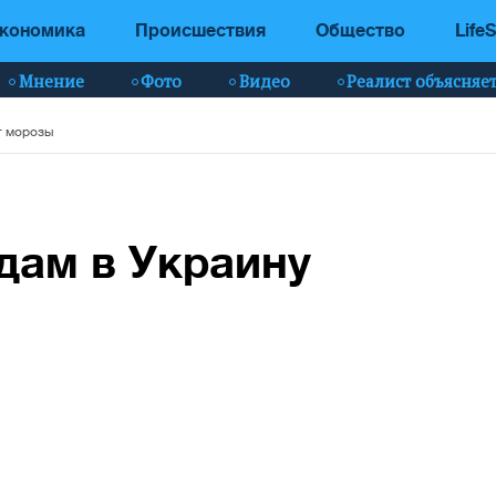
кономика
Происшествия
Общество
LifeS
Мнение
Фото
Видео
Реалист объясняе
т морозы
дам в Украину