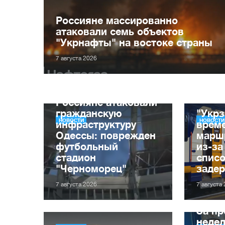
Россияне массированно
атаковали семь объектов
"Укрнафты" на востоке страны
7 августа 2026
Россияне атаковали
гражданскую
"Укрз
НОВОСТИ
НОВОСТИ
инфраструктуру
врем
Одессы: поврежден
марш
футбольный
из-за
стадион
списо
"Черноморец"
заде
7 августа 2026
7 августа
За п
неде