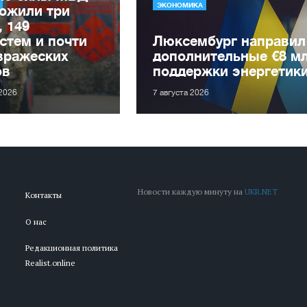
ЭКОНОМИКА
ожили три
, 149
стем и почти
Люксембург направил
вражеских
дополнительные €8 м
ов
поддержки энергетик
 2026
7 августа 2026
Новости каждую минуту на
UKR.NET
Контакты
О нас
Редакционная политика
Realist.online