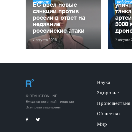
НОВОСТИ
НОВОСТИ
ЕС ввел новые
уничт
санкции против
танка
россии в ответ на
артси
недавние
5000 
российские атаки
дрон
7 августа 2026
7 августа
Наука
Здоровье
© REALIST.ONLINE
Ежедневное онлайн-издание
Происшествия
Все права защищены
Общество
Мир