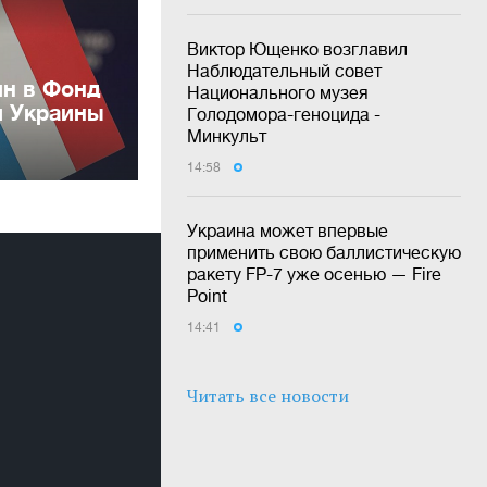
Виктор Ющенко возглавил
Наблюдательный совет
лн в Фонд
Национального музея
и Украины
Голодомора-геноцида -
Минкульт
14:58
Украина может впервые
применить свою баллистическую
ракету FP-7 уже осенью — Fire
Point
14:41
Читать все новости