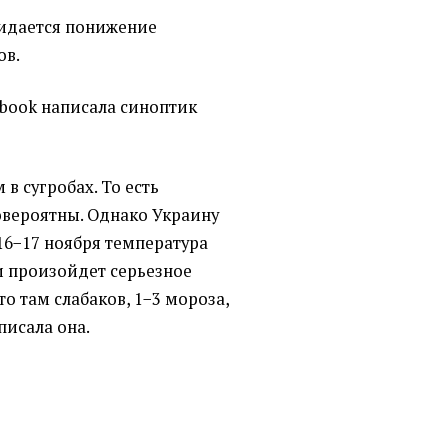
жидается понижение
ов.
ebook написала синоптик
 в сугробах. То есть
вероятны. Однако Украину
16−17 ноября температура
 и произойдет серьезное
о там слабаков, 1−3 мороза,
аписала она.