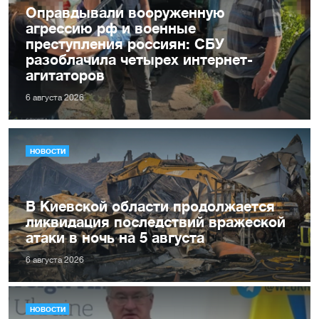
Оправдывали вооруженную
агрессию рф и военные
преступления россиян: СБУ
разоблачила четырех интернет-
агитаторов
6 августа 2026
НОВОСТИ
В Киевской области продолжается
ликвидация последствий вражеской
атаки в ночь на 5 августа
6 августа 2026
НОВОСТИ