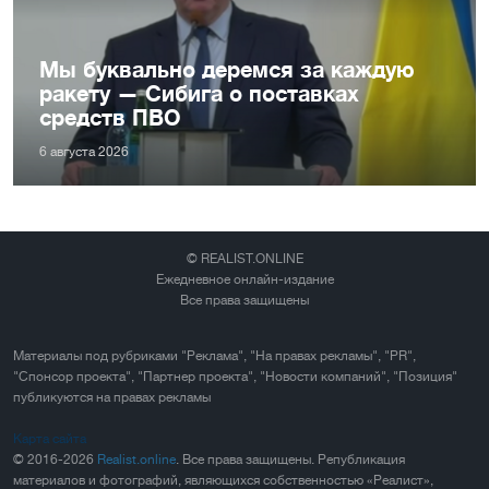
Мы буквально деремся за каждую
ракету — Сибига о поставках
средств ПВО
6 августа 2026
© REALIST.ONLINE
Ежедневное онлайн-издание
Все права защищены
Материалы под рубриками "Реклама", "На правах рекламы", "PR",
"Спонсор проекта", "Партнер проекта", "Новости компаний", "Позиция"
публикуются на правах рекламы
Карта сайта
© 2016-2026
Realist.online
. Все права защищены. Републикация
материалов и фотографий, являющихся собственностью «Реалист»,