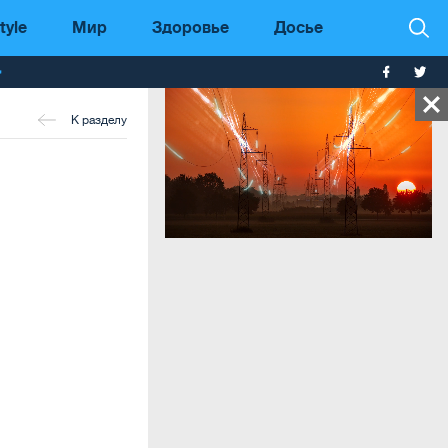
tyle
Мир
Здоровье
Досье
т
К разделу