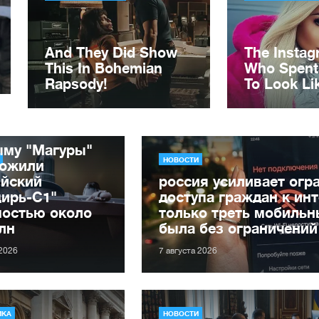
ыму "Магуры"
НОВОСТИ
тожили
ийский
россия усиливает огр
цирь-С1"
доступа граждан к инт
мостью около
только треть мобильн
лн
была без ограничений
 2026
7 августа 2026
ИКА
НОВОСТИ