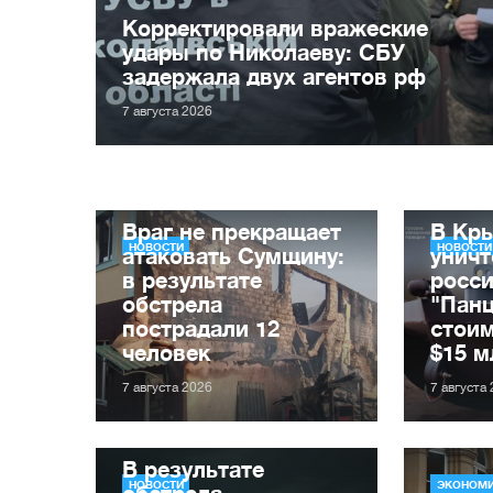
Корректировали вражеские
удары по Николаеву: СБУ
задержала двух агентов рф
7 августа 2026
Враг не прекращает
В Кр
НОВОСТИ
НОВОСТИ
атаковать Сумщину:
унич
в результате
росс
обстрела
"Пан
пострадали 12
стои
человек
$15 м
7 августа 2026
7 августа
В результате
НОВОСТИ
ЭКОНОМ