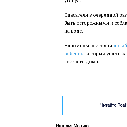
утонул.
Спасатели в очередной р
быть осторожными и соблю
на воде.
Напомним, в Италии
погиб
ребенок
, который упал в б
частного дома.
Читайте Real
Наталья Менько