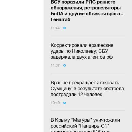
ВСУ поразили РЛС раннего
обнаружения, ретрансляторы
БпЛА и другие объекты врага -
Генштаб
11:44
Корректировали вражеские
удары по Николаеву: СБУ
задержала двух агентов рф
11:07
Враг не прекращает атаковать
Сумщину: в результате обстрела
пострадали 12 человек
10:49
В Крыму "Магуры" уничтожили
российский "Панцирь-С1"
стоимостью около $15 млн