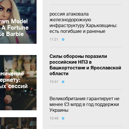
россия атаковала
железнодорожную
инфраструктуру Харьковщины:
есть погибшие и раненые
11:21
Силы обороны поразили
российские НПЗ в
Башкортостане и Ярославской
аничение
области
ернету:
10:57
ых сессий
Великобритания гарантирует не
менее £3 млрд в год поддержки
Украины
10:48