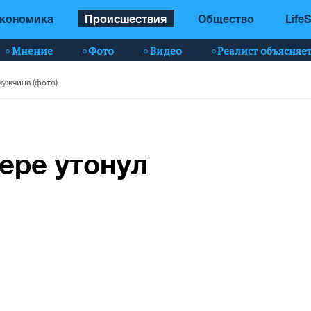
кономика
Происшествия
Общество
LifeS
Мнение
Фото
Видео
Реалист объясняе
мужчина (фото)
ере утонул