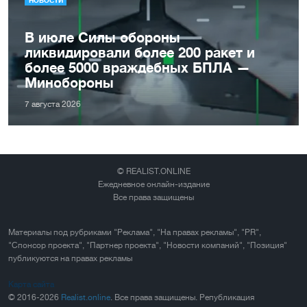
В июле Силы обороны
ликвидировали более 200 ракет и
более 5000 враждебных БПЛА —
Минобороны
7 августа 2026
© REALIST.ONLINE
Ежедневное онлайн-издание
Все права защищены
Материалы под рубриками "Реклама", "На правах рекламы", "PR",
"Спонсор проекта", "Партнер проекта", "Новости компаний", "Позиция"
публикуются на правах рекламы
Карта сайта
© 2016-2026
Realist.online
. Все права защищены. Републикация