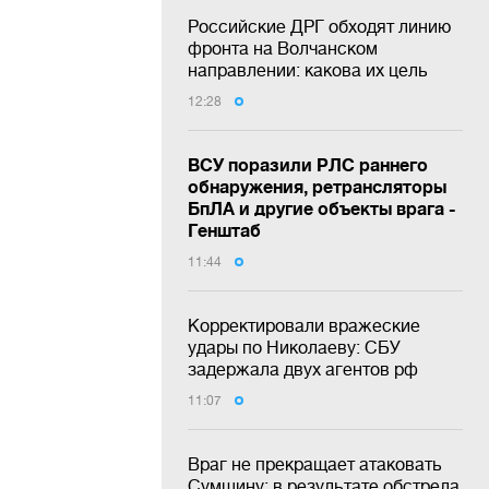
Российские ДРГ обходят линию
фронта на Волчанском
направлении: какова их цель
12:28
ВСУ поразили РЛС раннего
обнаружения, ретрансляторы
БпЛА и другие объекты врага -
Генштаб
11:44
Корректировали вражеские
удары по Николаеву: СБУ
задержала двух агентов рф
11:07
Враг не прекращает атаковать
Сумщину: в результате обстрела