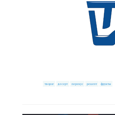
творог
десерт
перекус
рецепт
фрукты