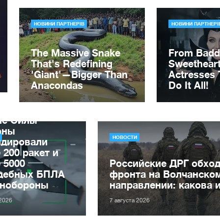
ле Силы
оны
НОВОСТИ
идировали
 200 ракет и
 5000
Российские ДРГ обхо
дебных БПЛА
фронта на Волчанско
нобороны
направлении: какова 
 2026
7 августа 2026