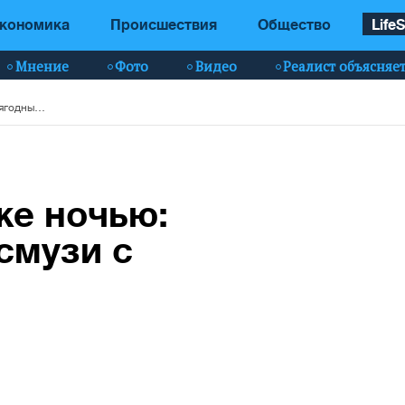
кономика
Происшествия
Общество
LifeS
Мнение
Фото
Видео
Реалист объясняе
Можно всем и даже ночью: готовим ягодный смузи с творогом
же ночью:
смузи с