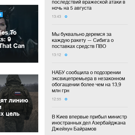
последствий вражеской атаки в
ночь на 5 августа
13:43
Мы буквально деремся за
каждую ракету — Сибига о
поставках средств ПВО
13:12
НАБУ сообщила о подозрении
эксвицепремьера в незаконном
обогащении более чем на 13,9
млн грн
дят линию
12:55
м
их цель
В Киев впервые прибыл министр
иностранных дел Азербайджана
Джейхун Байрамов