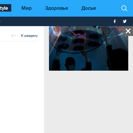
tyle
Мир
Здоровье
Досье
т
К разделу