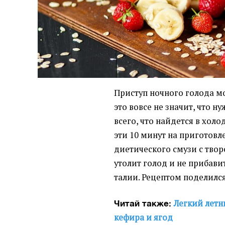
Приступ ночного голода мо
это вовсе не значит, что н
всего, что найдется в хол
эти 10 минут на приготовл
диетического смузи с твор
утолит голод и не прибав
талии. Рецептом поделился
Легкий летн
Читай также:
кефира и ягод