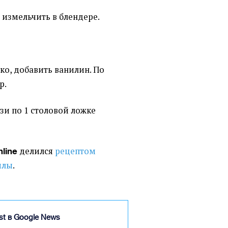
, измельчить в блендере.
ко, добавить ванилин. По
р.
зи по 1 столовой ложке
делился
рецептом
nline
илы
.
ist в Google News