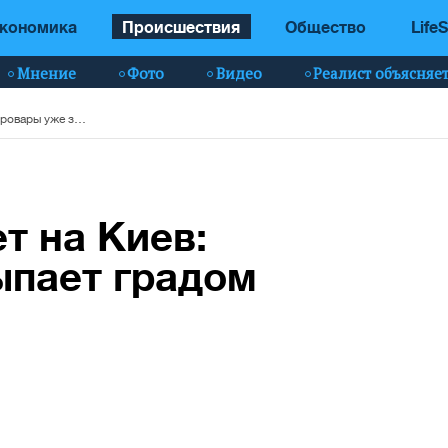
кономика
Происшествия
Общество
LifeS
Мнение
Фото
Видео
Реалист объясняе
Мощная гроза идет на Киев: Бровары уже засыпает градом (видео)
т на Киев:
ыпает градом