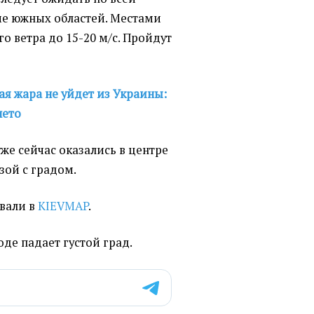
ме южных областей. Местами
о ветра до 15-20 м/с. Пройдут
я жара не уйдет из Украины:
лето
же сейчас оказались в центре
зой с градом.
вали в
KIEVMAP
.
оде падает густой град.