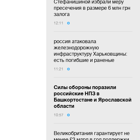
Стефанишиной избрали меру
пресечения в размере 6 млн грн
залога
12:11
россия атаковала
железнодорожную
инфраструктуру Харьковщины:
есть погибшие и раненые
11:21
Силы обороны поразили
российские НПЗ в
Башкортостане и Ярославской
области
10:57
Великобритания гарантирует не
менее £3 млрд в год поддержки