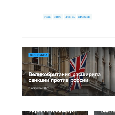
град
Киев
дождь
Бровары
ЭКОНОМИКА
Великобритания расширила
санкции против россии
6 августа 2026
Украина планирует
Викт