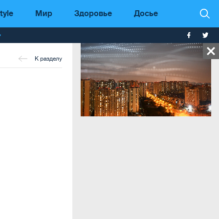
tyle
Мир
Здоровье
Досье
т
К разделу