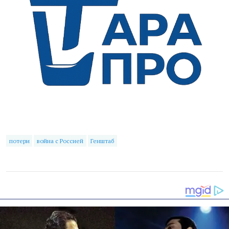
потери
война с Россией
Генштаб