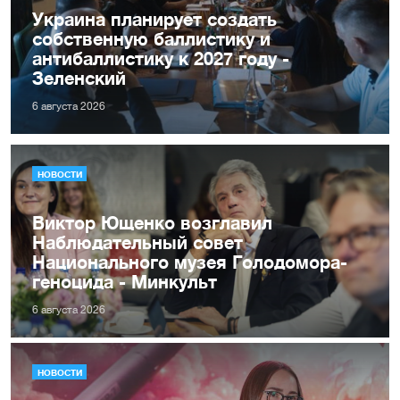
Украина планирует создать
собственную баллистику и
антибаллистику к 2027 году -
Зеленский
6 августа 2026
НОВОСТИ
Виктор Ющенко возглавил
Наблюдательный совет
Национального музея Голодомора-
геноцида - Минкульт
6 августа 2026
НОВОСТИ