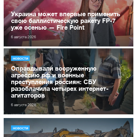
Украина может впервые применить
свою баллистическую ракету FP-7
уже осенью — Fire Point
6 августа 2026
НОВОСТИ
Оправдывали вооруженную
агрессию рф и военные
преступления россиян: СБУ
разоблачила четырех интернет-
агитаторов
6 августа 2026
НОВОСТИ