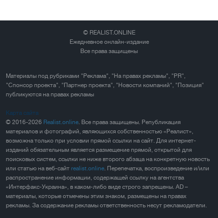
© REALIST.ONLINE
Ежедневное онлайн-издание
Все права защищены
Материалы под рубриками "Реклама", "На правах рекламы", "PR",
"Спонсор проекта", "Партнер проекта", "Новости компаний", "Позиция"
публикуются на правах рекламы
Карта сайта
© 2016-2026
Realist.online
. Все права защищены. Републикация
материалов и фотографий, являющихся собственностью «Реалист»,
возможна только при условии прямой ссылки на сайт. Для интернет-
изданий обязательным является размещение прямой, открытой для
поисковых систем, ссылки не ниже второго абзаца на конкретную новость
или статью на веб-сайт
realist.online
. Перепечатка, воспроизведение и/или
распространение информации, содержащей ссылку на агентства
«Интерфакс-Украина», в каком-либо виде строго запрещены. AD –
материалы, которые отмечены этим знаком, размещены на правах
рекламы. За содержание рекламы ответственность несут рекламодатели.