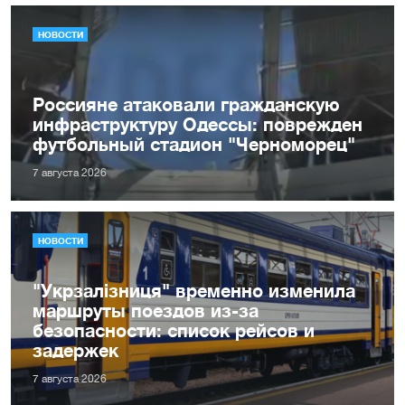
НОВОСТИ
Россияне атаковали гражданскую
инфраструктуру Одессы: поврежден
футбольный стадион "Черноморец"
7 августа 2026
НОВОСТИ
"Укрзалізниця" временно изменила
маршруты поездов из-за
безопасности: список рейсов и
задержек
7 августа 2026