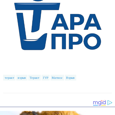
теракт
взрыв
Теракт
ГУР
Матиос
Взрыв