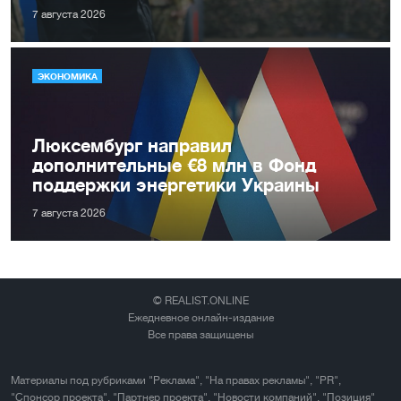
7 августа 2026
ЭКОНОМИКА
Люксембург направил
дополнительные €8 млн в Фонд
поддержки энергетики Украины
7 августа 2026
© REALIST.ONLINE
Ежедневное онлайн-издание
Все права защищены
Материалы под рубриками "Реклама", "На правах рекламы", "PR",
"Спонсор проекта", "Партнер проекта", "Новости компаний", "Позиция"