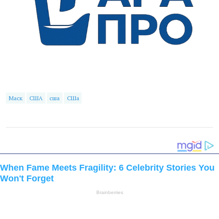
Маск
США
сша
СШа