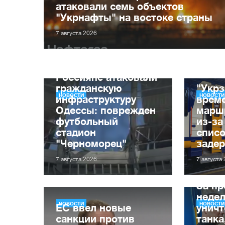
атаковали семь объектов
"Укрнафты" на востоке страны
7 августа 2026
Россияне атаковали
гражданскую
"Укрз
НОВОСТИ
НОВОСТИ
инфраструктуру
врем
Одессы: поврежден
марш
футбольный
из-за
стадион
списо
"Черноморец"
заде
7 августа 2026
7 августа
За п
неде
НОВОСТИ
НОВОСТИ
ЕС ввел новые
уничт
санкции против
танка