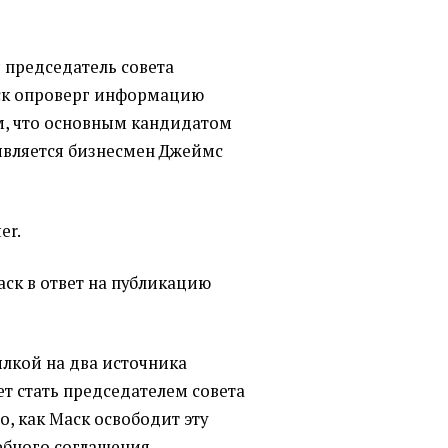
 председатель совета
аск опроверг информацию
том, что основным кандидатом
 является бизнесмен Джеймс
er.
аск в ответ на публикацию
сылкой на два источника
т стать председателем совета
о, как Маск освободит эту
ебного соглашения