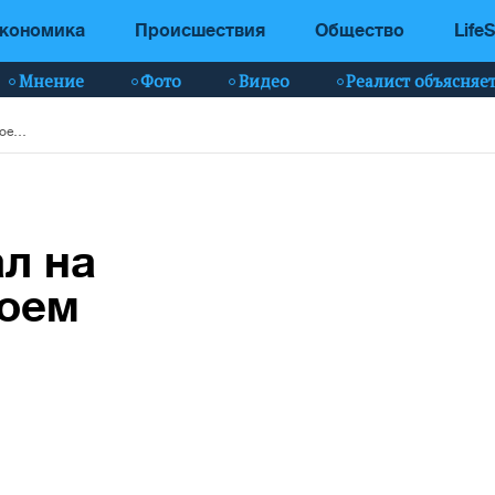
кономика
Происшествия
Общество
LifeS
Мнение
Фото
Видео
Реалист объясняе
Маск отреагировал на информацию о своем преемнике в Tesla
л на
воем