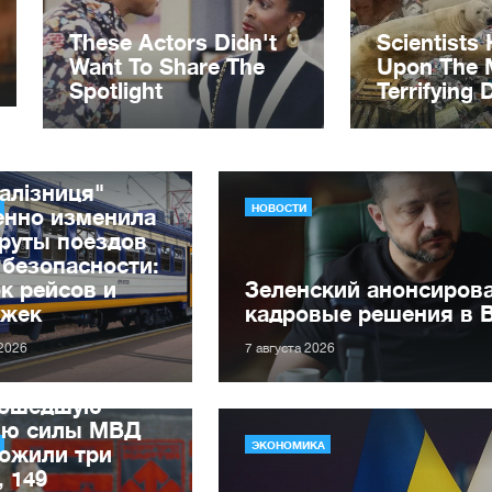
алізниця"
НОВОСТИ
енно изменила
руты поездов
 безопасности:
к рейсов и
Зеленский анонсиров
ржек
кадровые решения в 
 2026
7 августа 2026
рошедшую
лю силы МВД
ЭКОНОМИКА
ожили три
, 149