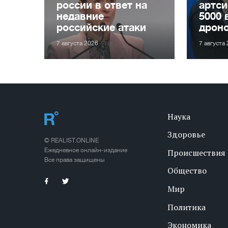
россии в ответ на
артси
недавние
5000 
российские атаки
дрон
7 августа 2026
7 августа
Наука
Здоровье
© REALIST.ONLINE
Ежедневное онлайн-издание
Происшествия
Все права защищены
Общество
Мир
Политика
Экономика