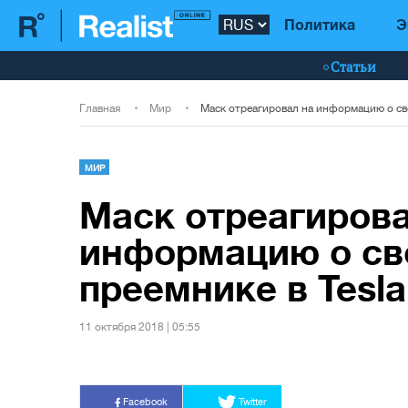
Политика
Э
Статьи
Главная
Мир
МИР
Маск отреагирова
информацию о с
преемнике в Tesla
11 октября 2018 | 05:55
Facebook
Twitter