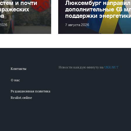
стем и почти
Люксембург направил
вражеских
дополнительные €8 м
ов
поддержки энергетик
 2026
7 августа 2026
Новости каждую минуту на
UKR.NET
Контакты
О нас
Редакционная политика
Realist.online