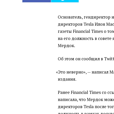
Основатель, гендиректор и
директоров Tesla Илон М
газеты Financial Times о 
на его должность в совете
Мердок.
Об этом он сообщил в Twitt
«
Это неверно», — написал М
издания.
Ранее Financial Times со с
написала, что Мердок може
директоров Tesla после тог
должность в рамках досуд