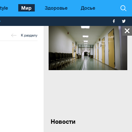
tyle
Мир
Здоровье
Досье
т
К разделу
Новости