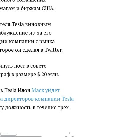
умагам и биржам США.
теля Tesla виновным
аблуждение из-за его
ции компании с рынка
оторое он сделал в Twitter.
нуть пост в совете
раф в размере $ 20 млн.
ь Tesla Илон
Маск уйдет
та директоров компании Tesla
ту должность в течение трех