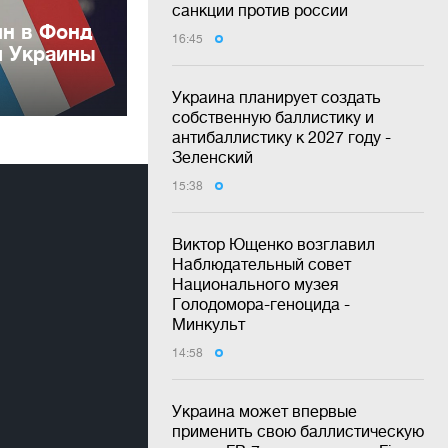
санкции против россии
лн в Фонд
16:45
и Украины
Украина планирует создать
собственную баллистику и
антибаллистику к 2027 году -
Зеленский
15:38
Виктор Ющенко возглавил
Наблюдательный совет
Национального музея
Голодомора-геноцида -
Минкульт
14:58
Украина может впервые
применить свою баллистическую