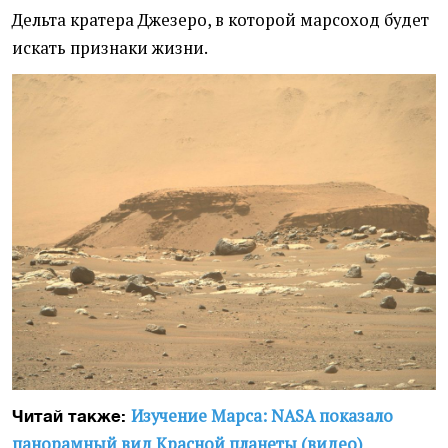
Дельта кратера Джезеро, в которой марсоход будет
искать признаки жизни.
Изучение Марса: NASA показало
Читай также:
панорамный вид Красной планеты (видео)