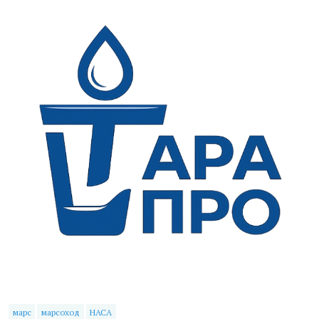
марс
марсоход
НАСА