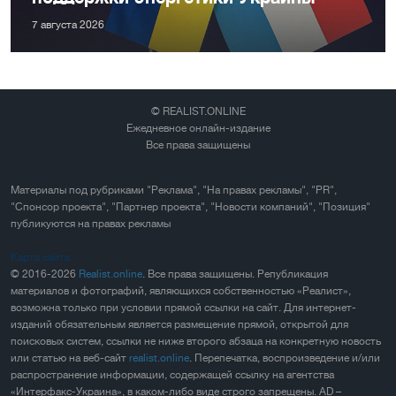
7 августа 2026
© REALIST.ONLINE
Ежедневное онлайн-издание
Все права защищены
Материалы под рубриками "Реклама", "На правах рекламы", "PR",
"Спонсор проекта", "Партнер проекта", "Новости компаний", "Позиция"
публикуются на правах рекламы
Карта сайта
© 2016-2026
Realist.online
. Все права защищены. Републикация
материалов и фотографий, являющихся собственностью «Реалист»,
возможна только при условии прямой ссылки на сайт. Для интернет-
изданий обязательным является размещение прямой, открытой для
поисковых систем, ссылки не ниже второго абзаца на конкретную новость
или статью на веб-сайт
realist.online
. Перепечатка, воспроизведение и/или
распространение информации, содержащей ссылку на агентства
«Интерфакс-Украина», в каком-либо виде строго запрещены. AD –