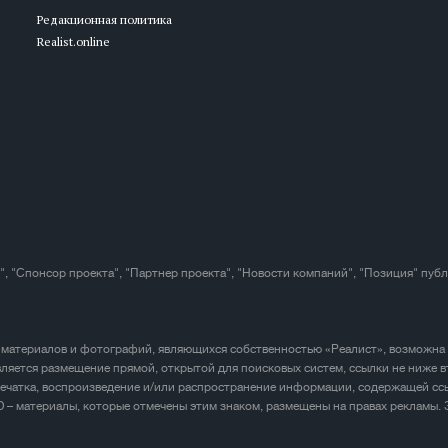
Редакционная политика
Realist.online
", "Спонсор проекта", "Партнер проекта", "Новости компаний", "Позиция" пуб
 материалов и фотографий, являющихся собственностью «Реалист», возможна
ляется размещение прямой, открытой для поисковых систем, ссылки не ниже в
печатка, воспроизведение и/или распространение информации, содержащей ссы
D – материалы, которые отмечены этим знаком, размещены на правах рекламы.