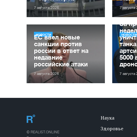
7 августа 2026
7 августа
За п
неде
НОВОСТИ
НОВОСТИ
ЕС ввел новые
уничт
санкции против
танка
россии в ответ на
артси
недавние
5000 
российские атаки
дрон
7 августа 2026
7 августа
Наука
Здоровье
© REALIST.ONLINE