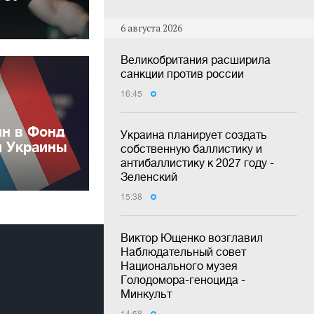
6 августа 2026
Великобритания расширила
санкции против россии
16:45
лн в Фонд
Украина планирует создать
и Украины
собственную баллистику и
антибаллистику к 2027 году -
Зеленский
15:38
Виктор Ющенко возглавил
Наблюдательный совет
Национального музея
Голодомора-геноцида -
Минкульт