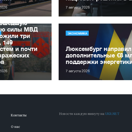
 2026
7 августа 2026
рошедшую
лю силы МВД
ЭКОНОМИКА
ожили три
, 149
стем и почти
Люксембург направил
вражеских
дополнительные €8 м
ов
поддержки энергетик
 2026
7 августа 2026
Новости каждую минуту на
UKR.NET
Контакты
О нас