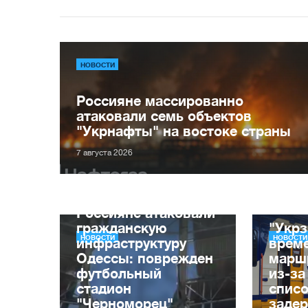
НОВОСТИ
Россияне массированно
атаковали семь объектов
"Укрнафты" на востоке страны
7 августа 2026
Россияне атаковали
гражданскую
"Укрз
НОВОСТИ
НОВОСТИ
инфраструктуру
врем
Одессы: поврежден
марш
футбольный
из-за
стадион
списо
"Черноморец"
заде