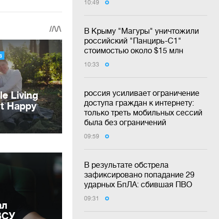
10:49
В Крыму "Магуры" уничтожили
российский "Панцирь-С1"
стоимостью около $15 млн
10:33
россия усиливает ограничение
доступа граждан к интернету:
только треть мобильных сессий
была без ограничений
09:59
В результате обстрела
зафиксировано попадание 29
ударных БпЛА: сбившая ПВО
09:31
ал
ВСУ