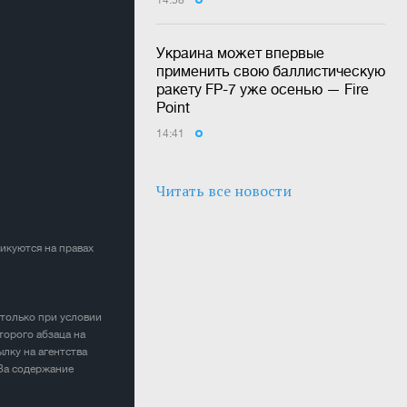
14:58
Украина может впервые
применить свою баллистическую
ракету FP-7 уже осенью — Fire
Point
14:41
Читать все новости
ликуются на правах
 только при условии
торого абзаца на
лку на агентства
 За содержание