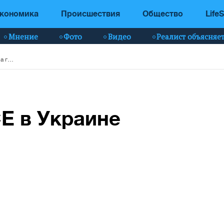
кономика
Происшествия
Общество
LifeS
Мнение
Фото
Видео
Реалист объясняе
Мандат СММ ОБСЕ в Украине продлен на год
Е в Украине