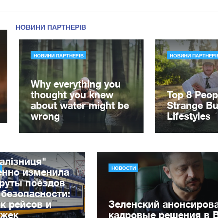
алізниця"
НОВОСТИ
енно изменила
руты поездов
 безопасности:
к рейсов и
Зеленский анонсиров
ржек
кадровые решения в 