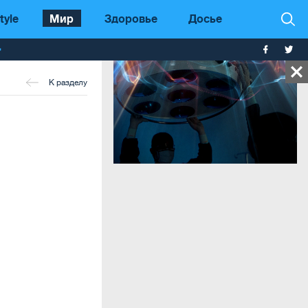
tyle
Мир
Здоровье
Досье
т
К разделу