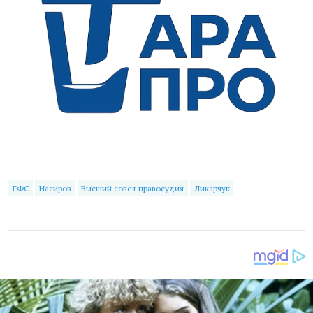
ГФС
Насиров
Высший совет правосудия
Ликарчук