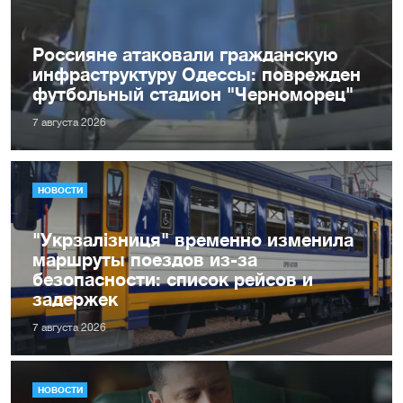
Россияне атаковали гражданскую
инфраструктуру Одессы: поврежден
футбольный стадион "Черноморец"
7 августа 2026
НОВОСТИ
"Укрзалізниця" временно изменила
маршруты поездов из-за
безопасности: список рейсов и
задержек
7 августа 2026
НОВОСТИ