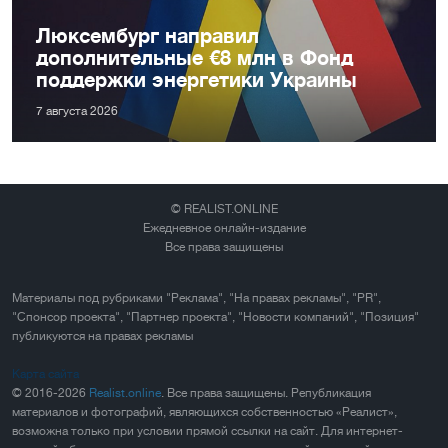
Люксембург направил
дополнительные €8 млн в Фонд
поддержки энергетики Украины
7 августа 2026
© REALIST.ONLINE
Ежедневное онлайн-издание
Все права защищены
Материалы под рубриками "Реклама", "На правах рекламы", "PR",
"Спонсор проекта", "Партнер проекта", "Новости компаний", "Позиция"
публикуются на правах рекламы
Карта сайта
© 2016-2026
Realist.online
. Все права защищены. Републикация
материалов и фотографий, являющихся собственностью «Реалист»,
возможна только при условии прямой ссылки на сайт. Для интернет-