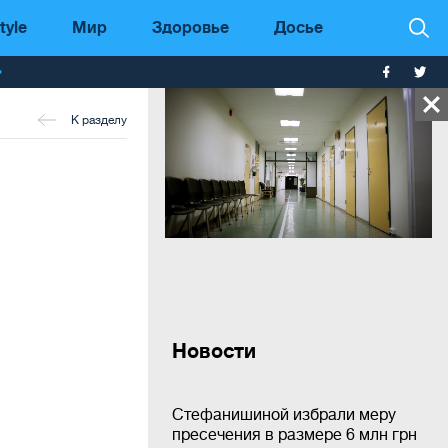
tyle
Мир
Здоровье
Досье
т
К разделу
Новости
Стефанишиной избрали меру
пресечения в размере 6 млн грн