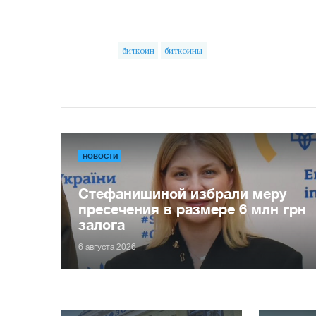
биткоин
биткоины
НОВОСТИ
Стефанишиной избрали меру
пресечения в размере 6 млн грн
залога
6 августа 2026