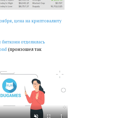
ноября, цена на криптовалюту
 биткоин отделилась
ond
(
произошел так