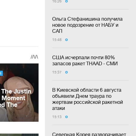
16:26
Ольга Стефанишина получила
новое подозрение от НАБУ и
САП
15:48
США исчерпали почти 80%
запасов ракет THAAD - СМИ
15:37
В Киевской области 6 августа
объявили Днем траура по
жертвам российской ракетной
атаки
15:13
Северная Корея разворачивает