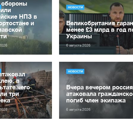
 обороны
НОВОСТИ
зили
ийские НПЗ в
ортостане и
Великобритания гаран
лавской
менее £3 млрд в год 
сти
Украины
 2026
6 августа 2026
НОВОСТИ
атаковал
лею, в
ьтате чего
Вчера вечером росси
ли три
атаковала гражданско
века
погиб член экипажа
 2026
6 августа 2026