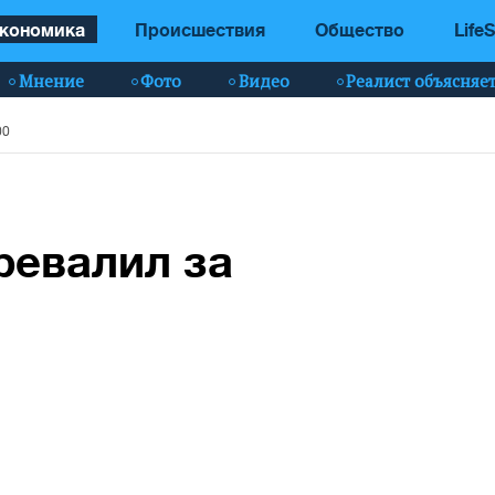
кономика
Происшествия
Общество
LifeS
Мнение
Фото
Видео
Реалист объясняе
00
ревалил за