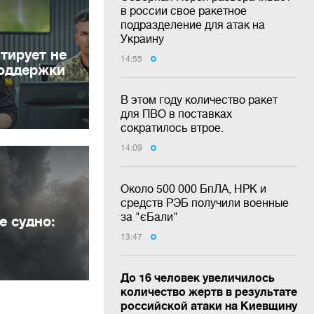
в россии свое ракетное
подразделение для атак на
Украину
тирует не
14:55
поддержки
В этом году количество ракет
для ПВО в поставках
сократилось втрое.
14:09
Около 500 000 БпЛА, НРК и
средств РЭБ получили военные
я
за "єБали"
е судно:
13:47
До 16 человек увеличилось
количество жертв в результате
российской атаки на Киевщину