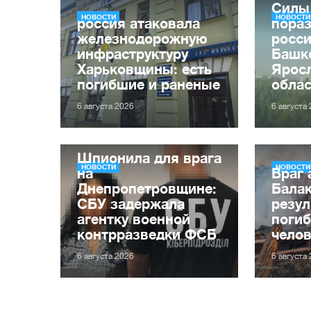
Силы
НОВОСТИ
НОВОСТИ
россия атаковала
пора
железнодорожную
росс
инфраструктуру
Башк
Харьковщины: есть
Ярос
погибшие и раненые
обла
6 августа 2026
6 августа
Шпионила для врага
НОВОСТИ
НОВОСТИ
на
Враг 
Днепропетровщине:
Балак
СБУ задержала
резул
агентку военной
погиб
контрразведки ФСБ
чело
6 августа 2026
6 августа