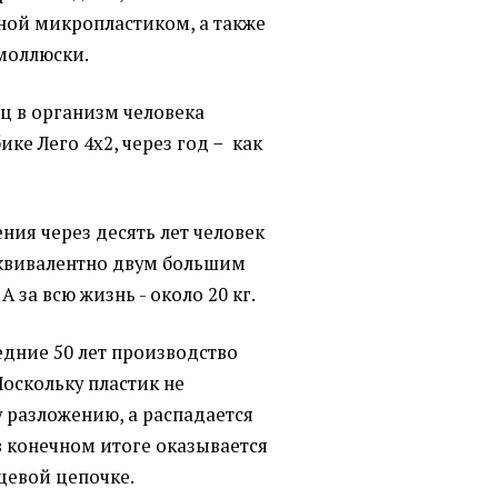
ной микропластиком, а также
 моллюски.
ц в организм человека
ике Лего 4х2, через год − как
ния через десять лет человек
о эквивалентно двум большим
А за всю жизнь - около 20 кг.
ледние 50 лет производство
Поскольку пластик не
 разложению, а распадается
 в конечном итоге оказывается
ищевой цепочке.