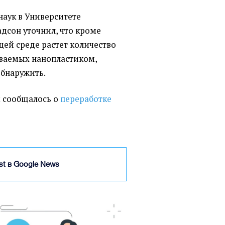
наук в Университете
дсон уточнил, что кроме
ей среде растет количество
ываемых нанопластиком,
обнаружить.
t сообщалось о
переработке
ist в Google News