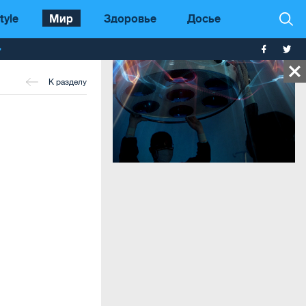
tyle
Мир
Здоровье
Досье
т
К разделу