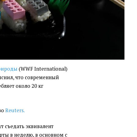
рироды
(WWF International)
яснил, что современный
бляет около 20 кг
во
Reuters.
ут съедать эквивалент
ты в неделю, в основном с