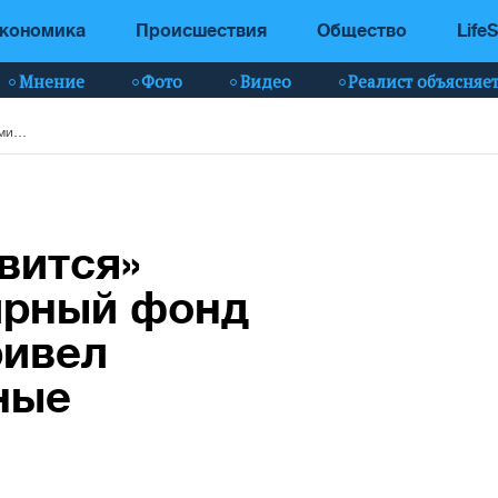
кономика
Происшествия
Общество
LifeS
Мнение
Фото
Видео
Реалист объясняе
Человечество «давится» пластиком: Всемирный фонд дикой природы привел шокирующие данные
вится»
ирный фонд
ривел
ные