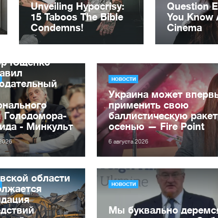
ор Ющенко
лавил
НОВОСТИ
юдательный
Украина может вперв
онального
применить свою
я Голодомора-
баллистическую ракет
ида - Минкульт
осенью — Fire Point
 2026
6 августа 2026
вской области
НОВОСТИ
олжается
идация
едствий
Мы буквально деремс