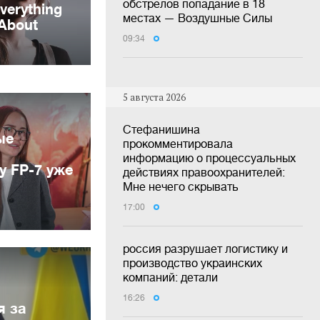
обстрелов попадание в 18
местах — Воздушные Силы
09:34
5 августа 2026
Стефанишина
ые
прокомментировала
информацию о процессуальных
у FP-7 уже
действиях правоохранителей:
Мне нечего скрывать
17:00
россия разрушает логистику и
производство украинских
компаний: детали
16:26
я за