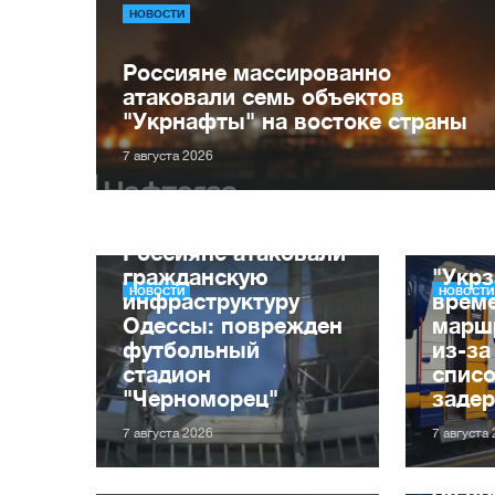
НОВОСТИ
Россияне массированно
атаковали семь объектов
"Укрнафты" на востоке страны
7 августа 2026
Россияне атаковали
гражданскую
"Укрз
НОВОСТИ
НОВОСТИ
инфраструктуру
врем
Одессы: поврежден
марш
футбольный
из-за
стадион
списо
"Черноморец"
заде
7 августа 2026
7 августа
За п