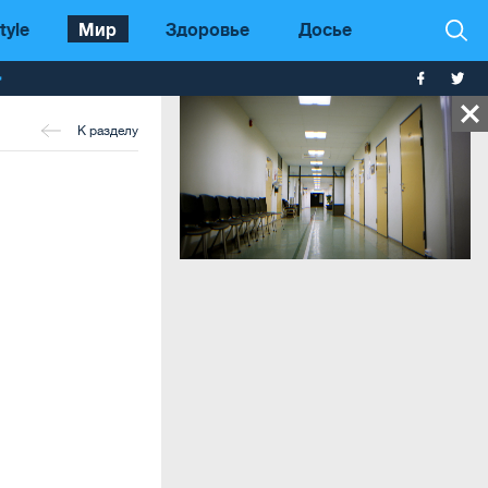
tyle
Мир
Здоровье
Досье
т
К разделу