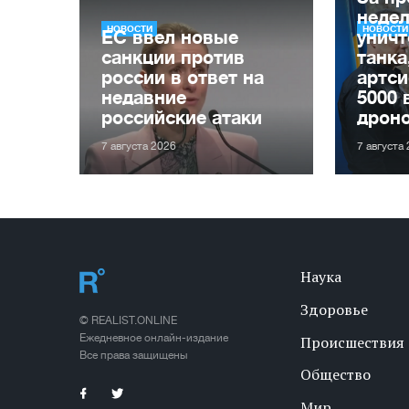
неде
НОВОСТИ
НОВОСТИ
ЕС ввел новые
уничт
санкции против
танка
россии в ответ на
артси
недавние
5000 
российские атаки
дрон
7 августа 2026
7 августа
Наука
Здоровье
© REALIST.ONLINE
Ежедневное онлайн-издание
Происшествия
Все права защищены
Общество
Мир