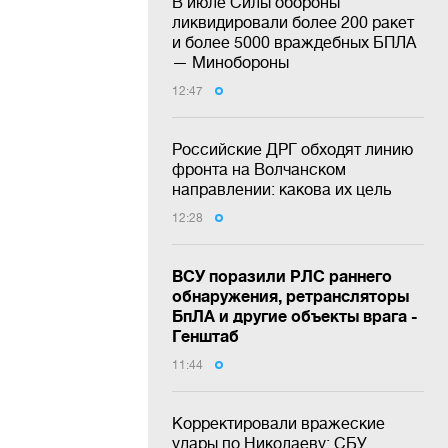
В июле Силы обороны
ликвидировали более 200 ракет
и более 5000 враждебных БПЛА
— Минобороны
12:47
Российские ДРГ обходят линию
фронта на Волчанском
направлении: какова их цель
12:28
ВСУ поразили РЛС раннего
обнаружения, ретрансляторы
БпЛА и другие объекты врага -
Генштаб
11:44
Корректировали вражеские
удары по Николаеву: СБУ