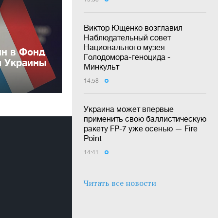
Виктор Ющенко возглавил
Наблюдательный совет
Национального музея
лн в Фонд
Голодомора-геноцида -
и Украины
Минкульт
14:58
Украина может впервые
применить свою баллистическую
ракету FP-7 уже осенью — Fire
Point
14:41
Читать все новости