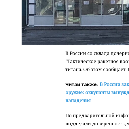
В России со склада дочер
"Тактическое ракетное воо
титана. Об этом сообщает 
В России за
Читай также:
оружие: оккупанты вынужд
нападения
По предварительной инфо
подделали доверенность, ч