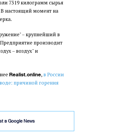
езли 7319 килограмм сырья
. В настоящий момент на
ерка.
оружение" – крупнейший в
. Предприятие производит
оздух – воздух" и
анее
,
в России
Realist.online
воде: причиной горения
ist в Google News