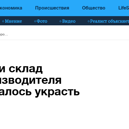
кономика
Происшествия
Общество
LifeS
Мнение
Фото
Видео
Реалист объясняе
В России ограбили склад крупнейшего производителя ракет: сколько удалось украсть
и склад
изводителя
далось украсть