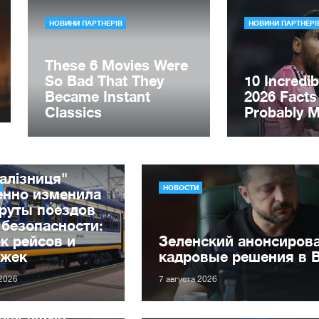
алізниця"
НОВОСТИ
енно изменила
руты поездов
 безопасности:
к рейсов и
Зеленский анонсиров
ржек
кадровые решения в 
 2026
7 августа 2026
рошедшую