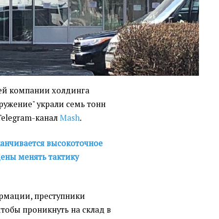
ней компании холдинга
ружение" украли семь тонн
Telegram-канал
Mash
.
канчивается высокоточное
ены менять тактику
рмации, преступники
тобы проникнуть на склад в