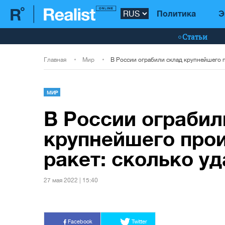
Политика
Э
Статьи
Главная
Мир
МИР
В России ограбил
крупнейшего про
ракет: сколько у
27 мая 2022 | 15:40
Facebook
Twitter