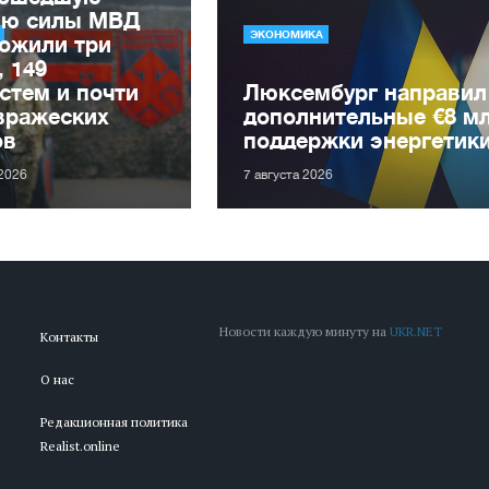
лю силы МВД
ЭКОНОМИКА
ожили три
, 149
стем и почти
Люксембург направил
вражеских
дополнительные €8 м
ов
поддержки энергетик
 2026
7 августа 2026
Новости каждую минуту на
UKR.NET
Контакты
О нас
Редакционная политика
Realist.online