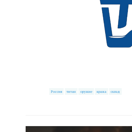
Россия
титан
оружие
кража
склад