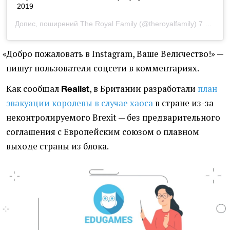
2019
Допис, поширений
The Royal Family
(@theroyalfamily)
7 Бер 2019 р. о 3:31 PST
«
Добро пожаловать в Instagram, Ваше Величество!» —
пишут пользователи соцсети в комментариях.
Как сообщал
, в Британии разработали
план
Realist
эвакуации королевы в случае хаоса
в стране из-за
неконтролируемого Brexit — без предварительного
соглашения с Европейским союзом о плавном
выходе страны из блока.