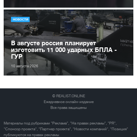
НОВОСТИ
В августе россия планирует
изготовить 11 000 ударных БПЛА -
ГУР
10 августа 2026
© REALIST.ONLINE
Ежедневное онлайн-издание
Все права защищены
Материалы под рубриками "Реклама", "На правах рекламы", "PR",
"Спонсор проекта", "Партнер проекта", "Новости компаний", "Позиция"
публикуются на правах рекламы