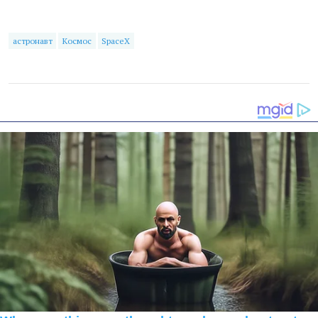
астронавт
Космос
SpaceX