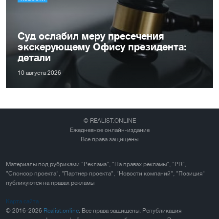
Суд ослабил меру пресечения
экскерующему Офису президента:
детали
10 августа 2026
© REALIST.ONLINE
Ежедневное онлайн-издание
Все права защищены
Материалы под рубриками "Реклама", "На правах рекламы", "PR",
"Спонсор проекта", "Партнер проекта", "Новости компаний", "Позиция"
публикуются на правах рекламы
Карта сайта
© 2016-2026
Realist.online
. Все права защищены. Републикация