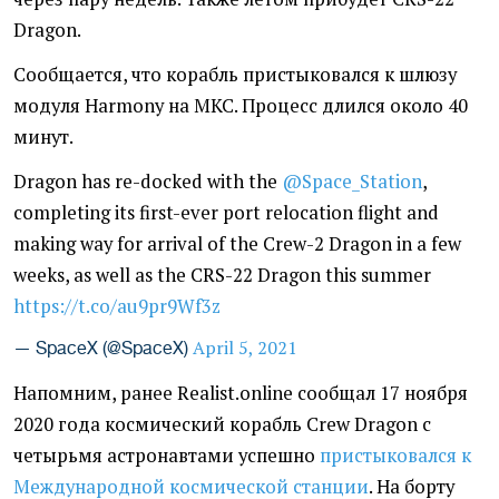
Dragon.
Сообщается, что корабль пристыковался к шлюзу
модуля Harmony на МКС. Процесс длился около 40
минут.
Dragon has re-docked with the
@Space_Station
,
completing its first-ever port relocation flight and
making way for arrival of the Crew-2 Dragon in a few
weeks, as well as the CRS-22 Dragon this summer
https://t.co/au9pr9Wf3z
April 5, 2021
— SpaceX (@SpaceX)
Напомним, ранее Realist.online сообщал 17 ноября
2020 года космический корабль Crew Dragon с
четырьмя астронавтами успешно
пристыковался к
Международной космической станции
. На борту