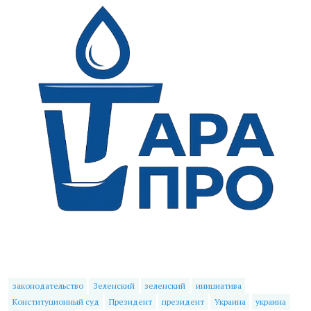
законодательство
Зеленский
зеленский
инициатива
Конституционный суд
Президент
президент
Украина
украина