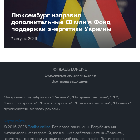
Люксембург направил
дополнительные €8 млн в Фонд
поддержки энергетики Украины
7 августа 2026
© REALIST.ONLINE
Ежедневное онлайн-издание
Все права защищены
Материалы под рубриками "Реклама", "На правах рекламы", "PR",
"Спонсор проекта", "Партнер проекта", "Новости компаний", "Позиция"
публикуются на правах рекламы
Карта сайта
© 2016-2026
Realist.online
. Все права защищены. Републикация
материалов и фотографий, являющихся собственностью «Реалист»,
возможна только при условии прямой ссылки на сайт. Для интернет-