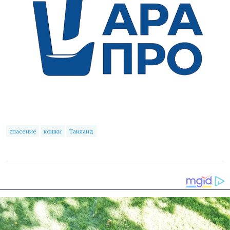
спасение
кошки
Таиланд