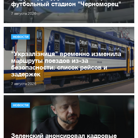
футбольный стадион "Черноморец"
7 августа 2026
НОВОСТИ
"Укрзалізниця" временно изменила
маршруты поездов из-за
безопасности: список рейсов и
задержек
7 августа 2026
НОВОСТИ
Зеленский анонсировал кадровые