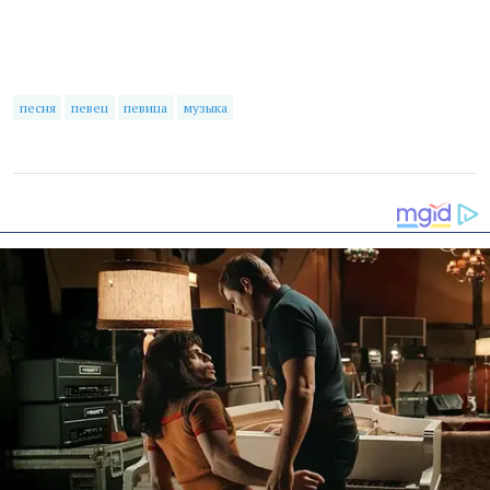
песня
певец
певица
музыка