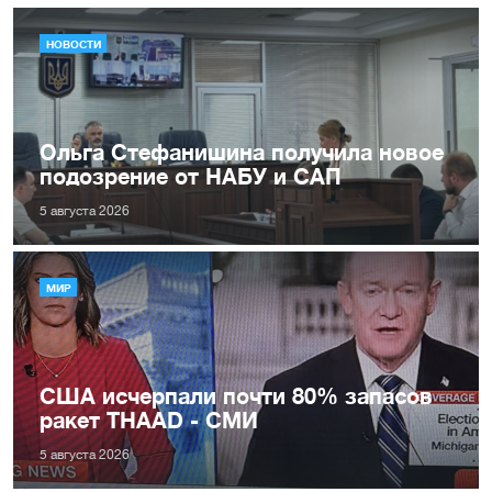
НОВОСТИ
Ольга Стефанишина получила новое
подозрение от НАБУ и САП
5 августа 2026
МИР
США исчерпали почти 80% запасов
ракет THAAD - СМИ
5 августа 2026