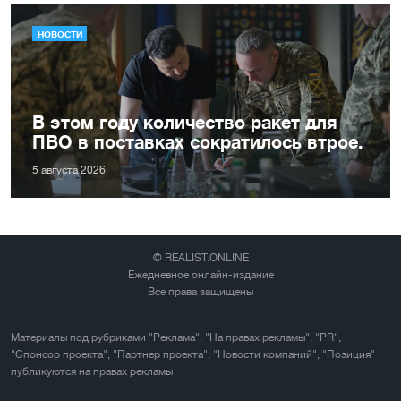
НОВОСТИ
В этом году количество ракет для
ПВО в поставках сократилось втрое.
5 августа 2026
© REALIST.ONLINE
Ежедневное онлайн-издание
Все права защищены
Материалы под рубриками "Реклама", "На правах рекламы", "PR",
"Спонсор проекта", "Партнер проекта", "Новости компаний", "Позиция"
публикуются на правах рекламы