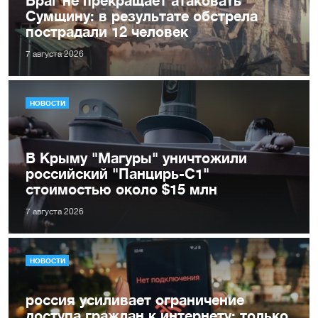
Сумщину: в результате обстрела
пострадали 12 человек
7 августа 2026
НОВОСТИ
В Крыму "Магуры" уничтожили
российский "Панцирь-С1"
стоимостью около $15 млн
7 августа 2026
НОВОСТИ
россия усиливает ограничение
доступа граждан к интернету: только