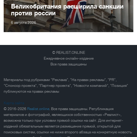
Великобритания расширила санкции
против россии
6 августа 2026
© REALIST.ONLINE
Ежедневное онлайн-издание
Все права защищены
Материалы под рубриками "Реклама", "На правах рекламы", "PR",
"Спонсор проекта", "Партнер проекта", "Новости компаний", "Позиция"
публикуются на правах рекламы
Карта сайта
© 2016-2026
Realist.online
. Все права защищены. Републикация
материалов и фотографий, являющихся собственностью «Реалист»,
возможна только при условии прямой ссылки на сайт. Для интернет-
изданий обязательным является размещение прямой, открытой для
поисковых систем, ссылки не ниже второго абзаца на конкретную новость