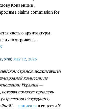
слову Конвенции,
одные claims commission for
яется частью архитектуры
ет ликвидировать…
LN
May 12, 2026
_sybiha)
опейской страной, подписавшей
дународной комиссии по
 отношении Украины —
 которая поможет привлечь
а разрушения и страдания,
ойной"
, —
написала
в соцсети Х