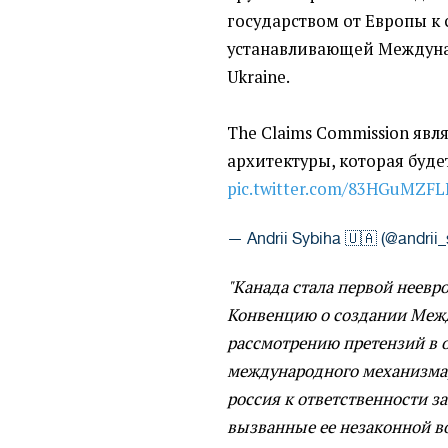
государством от Европы к 
устанавливающей Междунар
Ukraine.
The Claims Commission явл
архитектуры, которая буд
pic.twitter.com/83HGuMZF
— Andrii Sybiha 🇺🇦 (@andrii
"Канада стала первой неевр
Конвенцию о создании Меж
рассмотрению претензий в
международного механизма,
россия к ответственности з
вызванные ее незаконной в