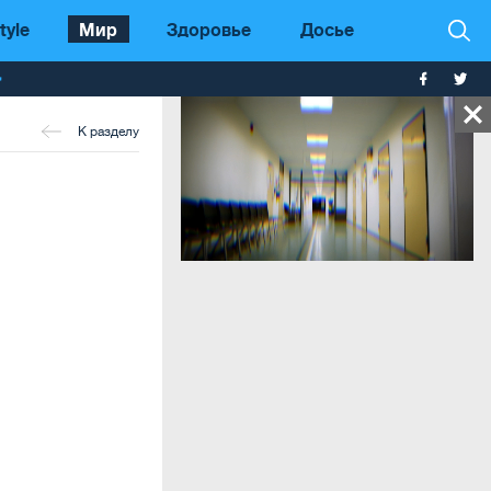
tyle
Мир
Здоровье
Досье
т
К разделу