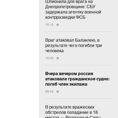
Шпионила для врага на
Днепропетровщине: СБУ
задержала агентку военной
контрразведки ФСБ
10:15
Враг атаковал Балаклею, в
результате чего погибли три
человека
10:05
Вчера вечером россия
атаковала гражданское судно:
погиб член экипажа
09:45
В результате вражеских
обстрелов попадание в 18
местах — Воздушные Силы