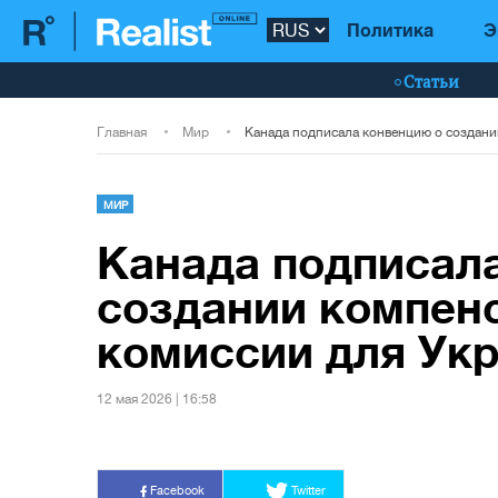
Политика
Э
Статьи
Главная
Мир
МИР
Канада подписал
создании компен
комиссии для Ук
12 мая 2026 | 16:58
Facebook
Twitter