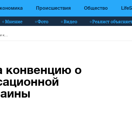
кономика
Происшествия
Общество
LifeS
Мнение
Фото
Видео
Реалист объясняе
Канада подписала конвенцию о создании компенсационной комиссии для Украины
а конвенцию о
сационной
раины