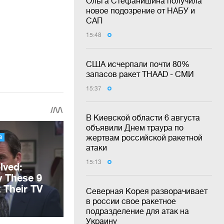
Ольга Стефанишина получила
новое подозрение от НАБУ и
САП
15:48
США исчерпали почти 80%
запасов ракет THAAD - СМИ
15:37
В Киевской области 6 августа
объявили Днем траура по
жертвам российской ракетной
атаки
15:13
Северная Корея разворачивает
в россии свое ракетное
подразделение для атак на
Украину