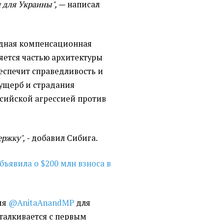
 для Украины", —
написал
одная компенсационная
яется частью архитектуры
еспечит справедливость и
ущерб и страдания
сийской агрессией против
ржку", -
добавил Сибига.
бъявила о $200 млн взноса в
ия
@AnitaAnandMP
для
талкивается с первым