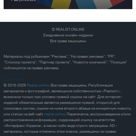
© REALIST.ONLINE
Ежедневное онлайн-издание
Все права защищены
Материалы под рубриками "Реклама", "На правах рекламы", "PR",
"Спонсор проекта", "Партнер проекта", "Новости компаний", "Позиция"
публикуются на правах рекламы
Карта сайта
© 2016-2026
Realist.online
. Все права защищены. Републикация
материалов и фотографий, являющихся собственностью «Реалист»,
возможна только при условии прямой ссылки на сайт. Для интернет-
изданий обязательным является размещение прямой, открытой для
поисковых систем, ссылки не ниже второго абзаца на конкретную новость
или статью на веб-сайт
realist.online
. Перепечатка, воспроизведение и/или
распространение информации, содержащей ссылку на агентства
«Интерфакс-Украина», в каком-либо виде строго запрещены. AD –
материалы, которые отмечены этим знаком, размещены на правах