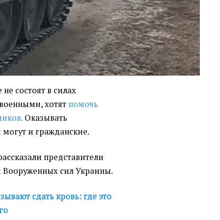
не состоят в силах
 военными, хотят
помочь
чиков.
Оказывать
 могут и гражданские.
рассказали представители
 Вооруженных сил Украины.
зывают сдать кровь: где это
го