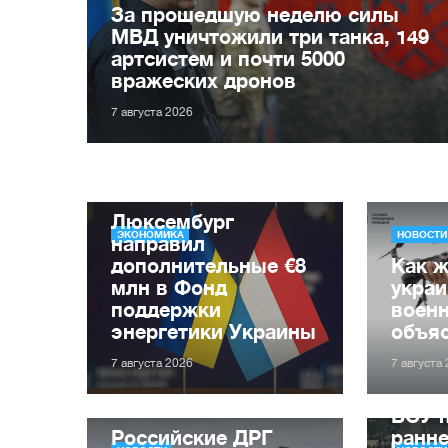
За прошедшую неделю силы
МВД уничтожили три танка, 149
артсистем и почти 5000
вражеских дронов
7 августа 2026
Люксембург
ЭКОНОМИКА
НОВОСТИ
направил
дополнительные €8
Как ж
млн в Фонд
укра
поддержки
воен
энергетики Украины
объя
7 августа 2026
7 августа
ВСУ 
Российские ДРГ
ранне