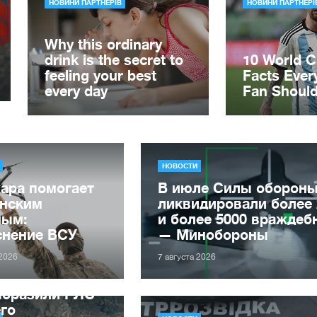
НОВОСТИ
ара помогает
В июле Силы оборон
инским
ликвидировали более 
ным:
и более 5000 вражде
снение ВСУ
— Минобороны
 2026
7 августа 2026
поразили РЛС
го