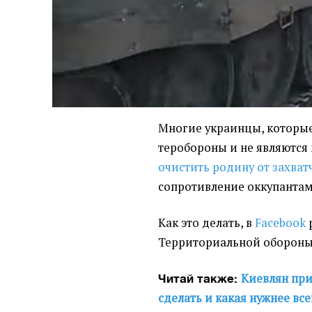
Многие украинцы, которые 
теробороны и не являются
очистить родину от захват
сопротивление оккупантам
Как это делать, в
Facebook
Территориальной обороны
Киевлян при
Читай также:
сделать и какая нужнее все