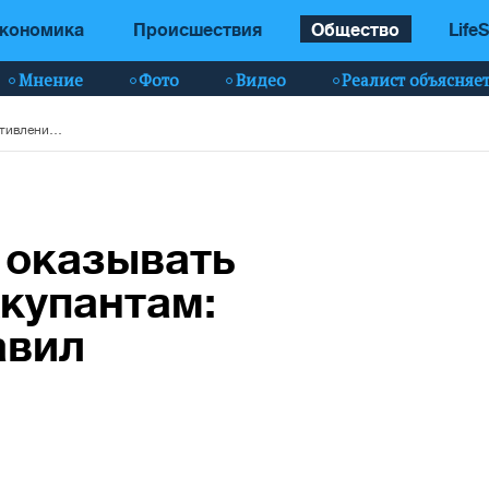
кономика
Происшествия
Общество
LifeS
Мнение
Фото
Видео
Реалист объясняе
Как гражданским оказывать сопротивление оккупантам: шесть важных правил
 оказывать
купантам:
авил