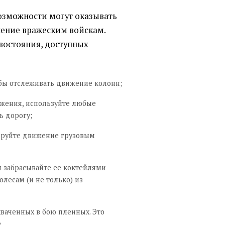
озможности могут оказывать
ение вражеским войскам.
востояния, доступных
бы отслеживать движение колонн;
ижения, используйте любые
ь дорогу;
ируйте движение грузовым
 забрасывайте ее коктейлями
олесам (и не только) из
хваченных в бою пленных. Это
.