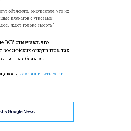
ут объяснять оккупантам, что их
ощью плакатов с угрозами.
десь ждет только смерть".
е ВСУ отмечают, что
я российских оккупантов, так
ояться нас больше.
общалось,
как защититься от
ist в Google News