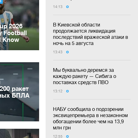
14:13
В Киевской области
продолжается ликвидация
последствий вражеской атаки в
ночь на 5 августа
13:43
Мы буквально деремся за
каждую ракету — Сибига о
ы
поставках средств ПВО
200 ракет
13:12
бных БПЛА
НАБУ сообщила о подозрении
эксвицепремьера в незаконном
обогащении более чем на 13,9
млн грн
12:55