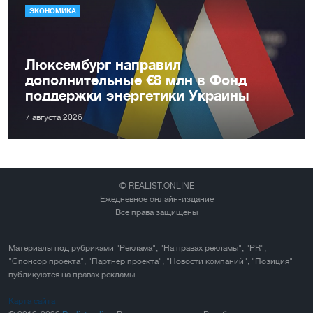
ЭКОНОМИКА
Люксембург направил
дополнительные €8 млн в Фонд
поддержки энергетики Украины
7 августа 2026
© REALIST.ONLINE
Ежедневное онлайн-издание
Все права защищены
Материалы под рубриками "Реклама", "На правах рекламы", "PR",
"Спонсор проекта", "Партнер проекта", "Новости компаний", "Позиция"
публикуются на правах рекламы
Карта сайта