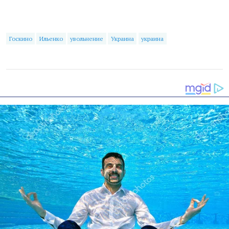
Госкино
Ильенко
увольнение
Украина
украина