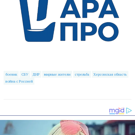
боевик
СБУ
ДНР
мирные жители
стрельба
Херсонская область
война с Россией