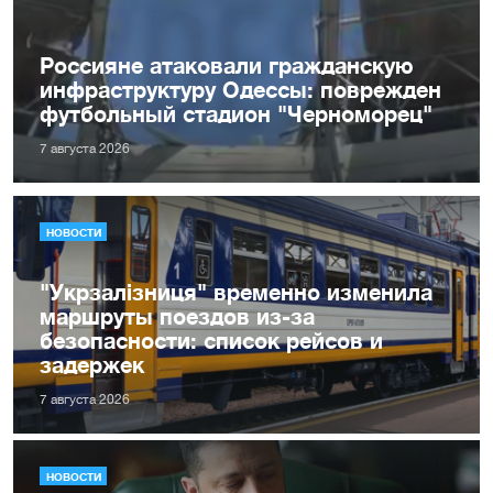
Россияне атаковали гражданскую
инфраструктуру Одессы: поврежден
футбольный стадион "Черноморец"
7 августа 2026
НОВОСТИ
"Укрзалізниця" временно изменила
маршруты поездов из-за
безопасности: список рейсов и
задержек
7 августа 2026
НОВОСТИ