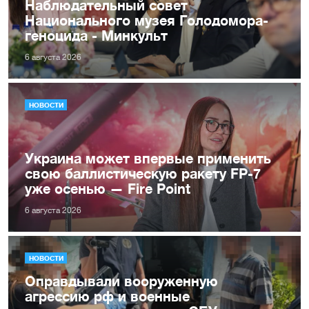
Наблюдательный совет
Национального музея Голодомора-
геноцида - Минкульт
6 августа 2026
НОВОСТИ
Украина может впервые применить
свою баллистическую ракету FP-7
уже осенью — Fire Point
6 августа 2026
НОВОСТИ
Оправдывали вооруженную
агрессию рф и военные