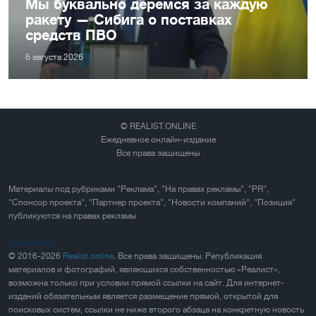
Мы буквально деремся за каждую
ракету — Сибига о поставках
средств ПВО
6 августа 2026
© REALIST.ONLINE
Ежедневное онлайн-издание
Все права защищены
Материалы под рубриками "Реклама", "На правах рекламы", "PR",
"Спонсор проекта", "Партнер проекта", "Новости компаний", "Позиция"
публикуются на правах рекламы
Карта сайта
© 2016-2026
Realist.online
. Все права защищены. Републикация
материалов и фотографий, являющихся собственностью «Реалист»,
возможна только при условии прямой ссылки на сайт. Для интернет-
изданий обязательным является размещение прямой, открытой для
поисковых систем, ссылки не ниже второго абзаца на конкретную новость