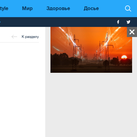
tyle
Мир
Здоровье
Досье
т
К разделу