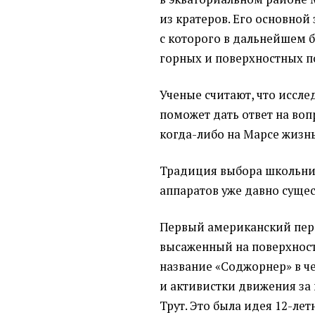
из кратеров. Его основной 
с которого в дальнейшем 
горных и поверхностных п
Ученые считают, что иссле
поможет дать ответ на воп
когда-либо на Марсе жизнь
Традиция выбора школьни
аппаратов уже давно сущес
Первый американский пер
высаженный на поверхность
название
«
Соджорнер» в ч
и активистки движения з
Трут. Это была идея 12-ле