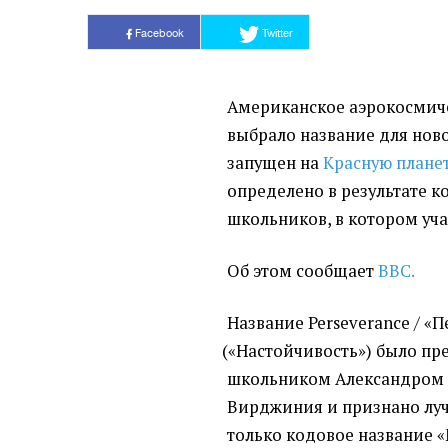
Facebook
Twitter
Американское аэрокосмиче
выбрало название для нов
запущен на
Красную плане
определено в результате 
школьников, в котором учас
Об этом сообщает
ВВС.
Название Perseverance / «
(
«Настойчивость») было пр
школьником Александром 
Вирджиния и признано луч
только кодовое название
«