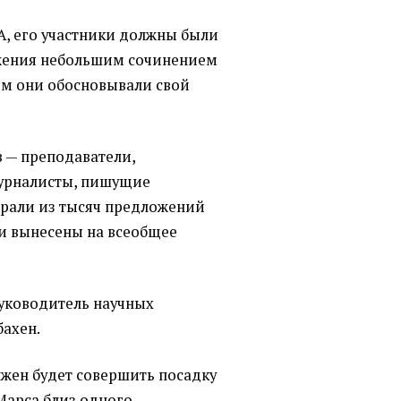
A, его участники должны были
жения небольшим сочинением
ром они обосновывали свой
 — преподаватели,
журналисты, пишущие
брали из тысяч предложений
ли вынесены на всеобщее
уководитель научных
ахен.
лжен будет совершить посадку
Марса близ одного