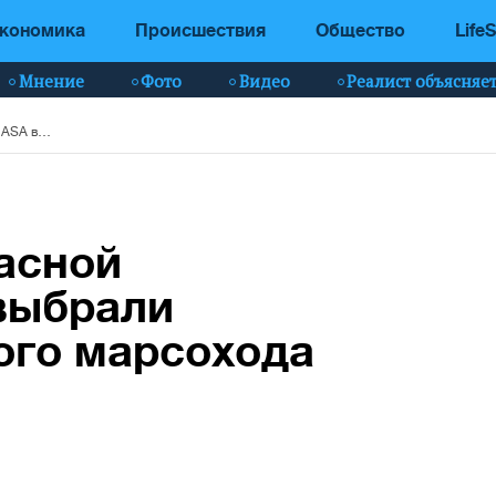
кономика
Происшествия
Общество
LifeS
Мнение
Фото
Видео
Реалист объясняе
Исследование Красной планеты: в NASA выбрали название для нового марсохода - фото
асной
выбрали
ого марсохода