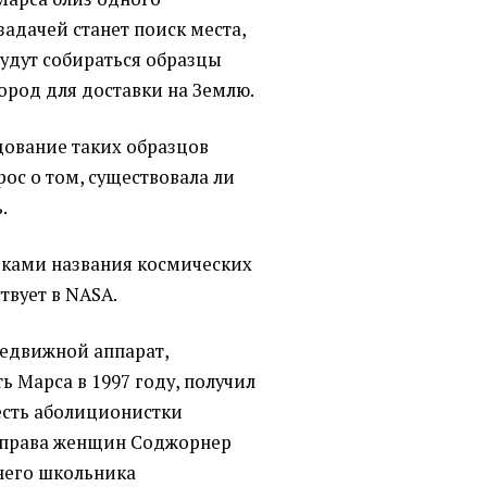
задачей станет поиск места,
будут собираться образцы
ород для доставки на Землю.
дование таких образцов
рос о том, существовала ли
.
ками названия космических
твует в NASA.
едвижной аппарат,
 Марса в 1997 году, получил
есть аболиционистки
а права женщин Соджорнер
тнего школьника