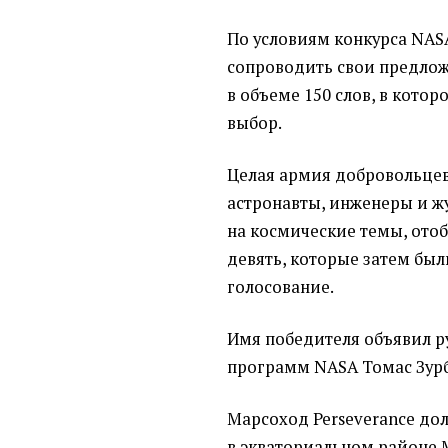
По условиям конкурса NAS
сопроводить свои предло
в объеме 150 слов, в кото
выбор.
Целая армия добровольцев
астронавты, инженеры и 
на космические темы, ото
девять, которые затем бы
голосование.
Имя победителя объявил р
программ NASA Томас Зурб
Марсоход Perseverance до
в экваториальном районе 