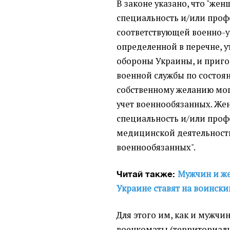
В законе указано, что "ж
специальность и/или проф
соответствующей военно-у
определенной в перечне,
обороны Украины, и приг
военной службы по состоян
собственному желанию мог
учет военнообязанных. Ж
специальность и/или проф
медицинской деятельности
военнообязанных".
Мужчин и же
Читай также:
Украине ставят на воински
Для этого им, как и мужчин
военкоматы (территориал