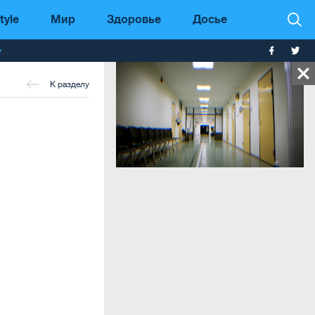
tyle
Мир
Здоровье
Досье
т
К разделу