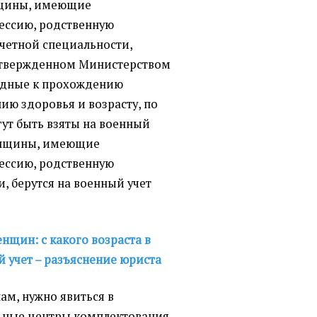
енщины, имеющие
ессию, родственную
четной специальности,
 утвержденном Министерством
одные к прохождению
ию здоровья и возрасту, по
ут быть взяты на военный
енщины, имеющие
ессию, родственную
, берутся на военный учет
нщин: с какого возраста в
й учет – разъяснение юриста
ам, нужно явиться в
ьные центры комплектования