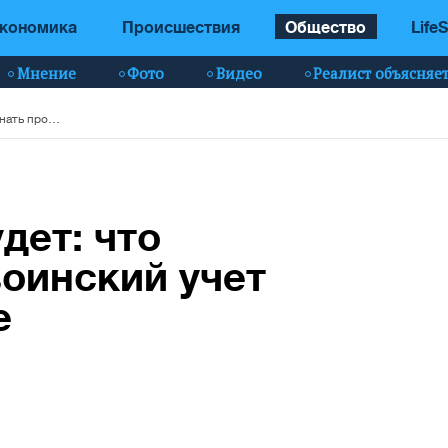
кономика
Происшествия
Общество
LifeS
Мнение
Фото
Видео
Реалист объясняе
Исключений не будет: что нужно знать про воинский учет женщин в Украине
дет: что
воинский учет
е