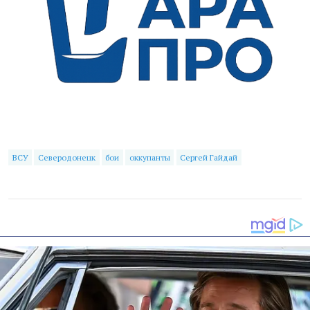
ВСУ
Северодонецк
бои
оккупанты
Сергей Гайдай