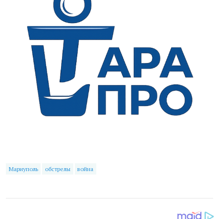
Мариуполь
обстрелы
война