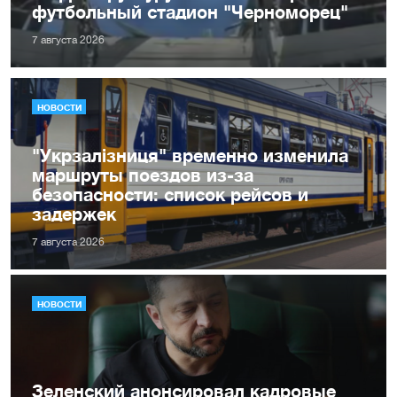
футбольный стадион "Черноморец"
7 августа 2026
НОВОСТИ
"Укрзалізниця" временно изменила
маршруты поездов из-за
безопасности: список рейсов и
задержек
7 августа 2026
НОВОСТИ
Зеленский анонсировал кадровые