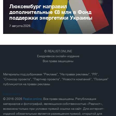
Люксембург направил
дополнительные €8 млн в Фонд
поддержки энергетики Украины
7 августа 2026
© REALIST.ONLINE
Ежедневное онлайн-издание
Все права защищены
Материалы под рубриками "Реклама", "На правах рекламы", "PR",
"Спонсор проекта", "Партнер проекта", "Новости компаний", "Позиция"
публикуются на правах рекламы
Карта сайта
© 2016-2026
Realist.online
. Все права защищены. Републикация
материалов и фотографий, являющихся собственностью «Реалист»,
возможна только при условии прямой ссылки на сайт. Для интернет-
изданий обязательным является размещение прямой, открытой для