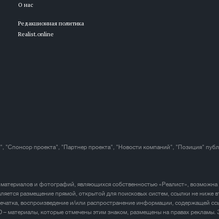
О нас
Редакционная политика
Realist.online
", "Спонсор проекта", "Партнер проекта", "Новости компаний", "Позиция" пуб
 материалов и фотографий, являющихся собственностью «Реалист», возможна
ляется размещение прямой, открытой для поисковых систем, ссылки не ниже в
печатка, воспроизведение и/или распространение информации, содержащей ссы
D – материалы, которые отмечены этим знаком, размещены на правах рекламы.