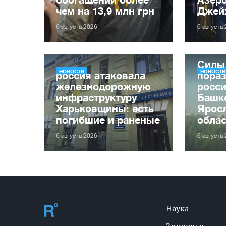
чем на 13,9 млн грн
Джей
6 августа 2026
6 августа
Силы
НОВОСТИ
НОВОСТИ
россия атаковала
пора
железнодорожную
росс
инфраструктуру
Башк
Харьковщины: есть
Ярос
погибшие и раненые
обла
6 августа 2026
6 августа
Наука