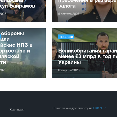
хун Байрамов
залога
 2026
6 августа 2026
 обороны
НОВОСТИ
зили
ийские НПЗ в
ортостане и
Великобритания гаран
лавской
менее £3 млрд в год 
сти
Украины
 2026
6 августа 2026
Новости каждую минуту на
UKR.NET
Контакты