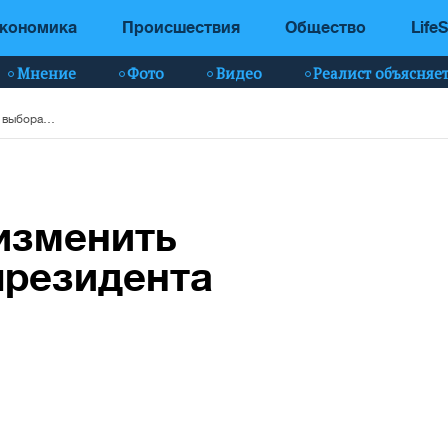
кономика
Происшествия
Общество
LifeS
Мнение
Фото
Видео
Реалист объясняе
Глава ЦИК хочет изменить закон о выборах президента
изменить
президента