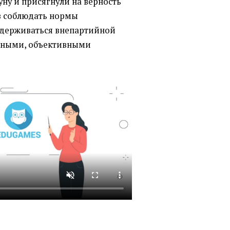
ну и присягнули на верность
в соблюдать нормы
идерживаться внепартийной
стными, объективными