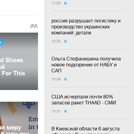
17:00
россия разрушает логистику и
производство украинских
компаний: детали
16:26
Ольга Стефанишина получила
новое подозрение от НАБУ и
САП
15:48
США исчерпали почти 80%
запасов ракет THAAD - СМИ
15:37
и меру
В Киевской области 6 августа
 6 млн грн