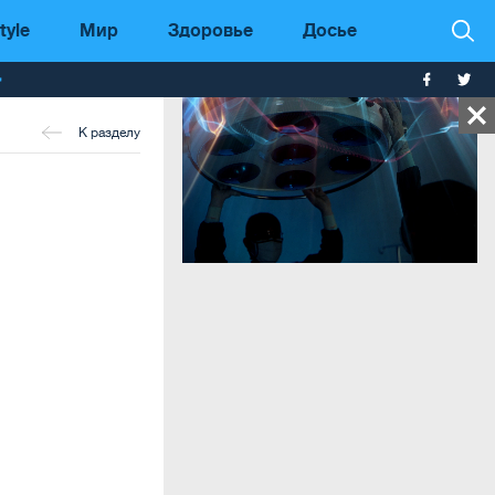
tyle
Мир
Здоровье
Досье
т
К разделу