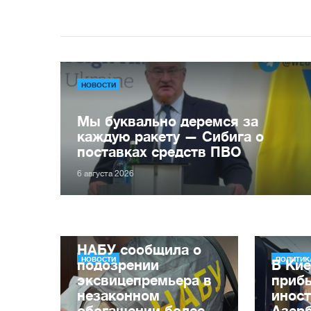
НОВОСТИ
Мы буквально деремся за
каждую ракету — Сибига о
поставках средств ПВО
6 августа 2026
НАБУ сообщила о
НОВОСТИ
ПОЛИТИК
подозрении
В Ки
эксвицепремьера в
приб
незаконном
инос
обогащении более
Азер