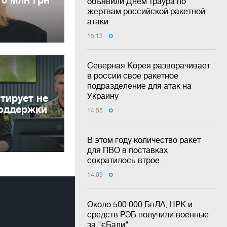
объявили Днем траура по
жертвам российской ракетной
атаки
15:13
Северная Корея разворачивает
в россии свое ракетное
подразделение для атак на
Украину
тирует не
поддержки
14:55
В этом году количество ракет
для ПВО в поставках
сократилось втрое.
14:09
Около 500 000 БпЛА, НРК и
средств РЭБ получили военные
за "єБали"