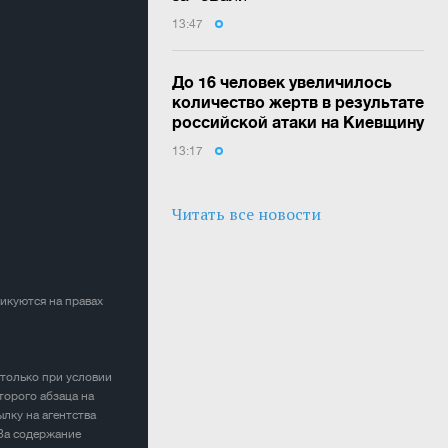
13:47
До 16 человек увеличилось
количество жертв в результате
российской атаки на Киевщину
13:17
Читать все новости
ликуются на правах
 только при условии
торого абзаца на
лку на агентства
 За содержание