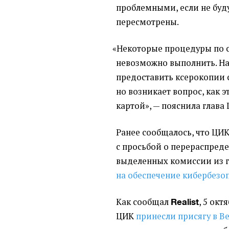
проблемными, если не буд
пересмотрены.
«
Некоторые процедуры по с
невозможно выполнить. Н
предоставить ксерокопии 
но возникает вопрос, как эт
картой», — пояснила глава
Ранее сообщалось, что ЦИК
с просьбой о перераспреде
выделенных комиссии из г
на обеспечение кибербезо
Как сообщал
, 5 ок
Realist
ЦИК
принесли присягу в В