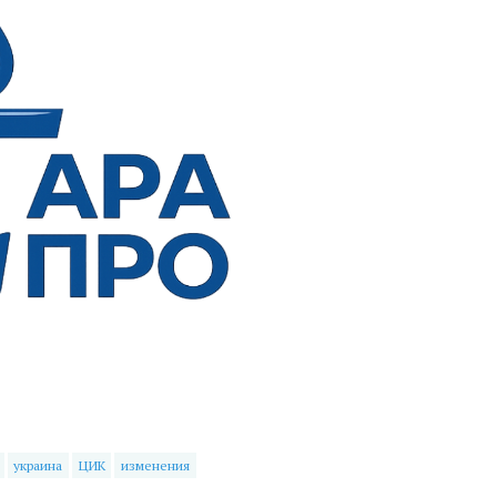
украина
ЦИК
изменения