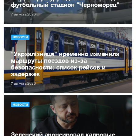
футбольный стадион "Черноморец"
7 августа 2026
НОВОСТИ
"Укрзалізниця" временно изменила
маршруты поездов из-за
безопасности: список рейсов и
задержек
7 августа 2026
НОВОСТИ
Зеленский анонсировал кадровые