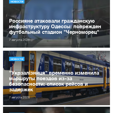
НОВОСТИ
Россияне атаковали гражданскую
инфраструктуру Одессы: поврежден
футбольный стадион "Черноморец"
7 августа 2026
НОВОСТИ
"Укрзалізниця" временно изменила
маршруты поездов из-за
безопасности: список рейсов и
задержек
7 августа 2026