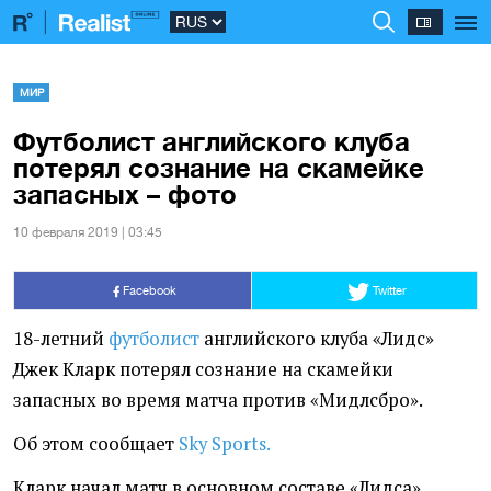
МИР
Футболист английского клуба
потерял сознание на скамейке
запасных – фото
10 февраля 2019 | 03:45
Facebook
Twitter
18-летний
футболист
английского клуба
«
Лидс»
Джек Кларк потерял сознание на скамейки
запасных во время матча против
«
Мидлсбро».
Об этом сообщает
Sky Sports.
Кларк начал матч в основном составе
«
Лидса»,