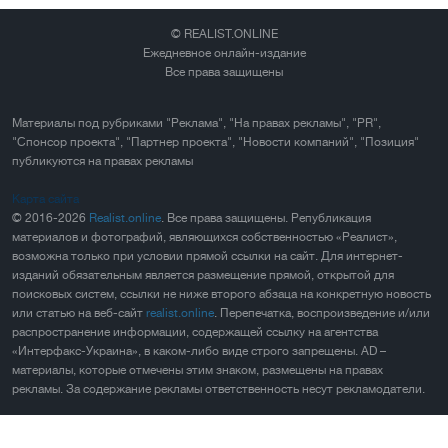
© REALIST.ONLINE
Ежедневное онлайн-издание
Все права защищены
Материалы под рубриками "Реклама", "На правах рекламы", "PR",
"Спонсор проекта", "Партнер проекта", "Новости компаний", "Позиция"
публикуются на правах рекламы
Карта сайта
© 2016-2026
Realist.online
. Все права защищены. Републикация
материалов и фотографий, являющихся собственностью «Реалист»,
возможна только при условии прямой ссылки на сайт. Для интернет-
изданий обязательным является размещение прямой, открытой для
поисковых систем, ссылки не ниже второго абзаца на конкретную новость
или статью на веб-сайт
realist.online
. Перепечатка, воспроизведение и/или
распространение информации, содержащей ссылку на агентства
«Интерфакс-Украина», в каком-либо виде строго запрещены. AD –
материалы, которые отмечены этим знаком, размещены на правах
рекламы. За содержание рекламы ответственность несут рекламодатели.