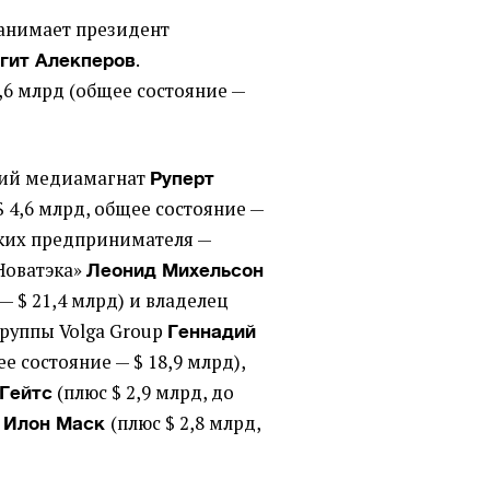
занимает президент
.
гит Алекперов
4,6 млрд
(
общее состояние —
кий медиамагнат
Руперт
$ 4,6 млрд, общее состояние —
ских предпринимателя —
Новатэка»
Леонид Михельсон
— $ 21,4 млрд) и владелец
руппы Volga Group
Геннадий
ее состояние — $ 18,9 млрд),
(
плюс $ 2,9 млрд, до
 Гейтс
X
(плюс $ 2,8 млрд,
Илон Маск