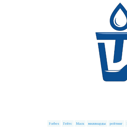
Forbes
Гейтс
Маск
миллиарды
рейтинг