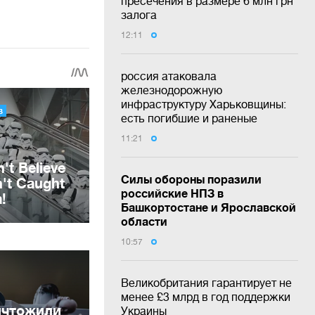
пресечения в размере 6 млн грн
залога
12:11
россия атаковала
железнодорожную
инфраструктуру Харьковщины:
есть погибшие и раненые
11:21
Силы обороны поразили
российские НПЗ в
Башкортостане и Ярославской
области
10:57
Великобритания гарантирует не
менее £3 млрд в год поддержки
ичтожили
Украины