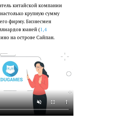
ватель китайской компании
 настолько крупную сумму
о его фирму. Бизнесмен
иллиардов юаней
(
1,4
азино на острове Сайпан.