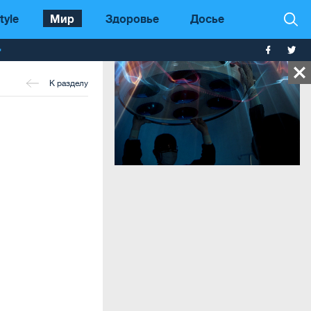
tyle
Мир
Здоровье
Досье
т
К разделу