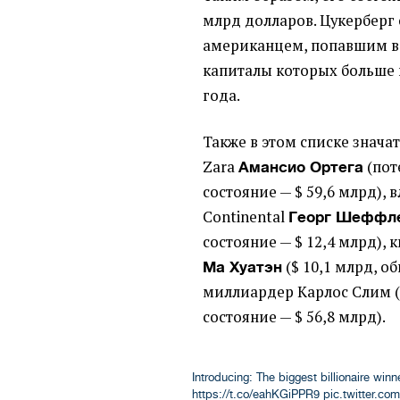
млрд долларов. Цукерберг
американцем, попавшим в
капиталы которых больше 
года.
Также в этом списке знача
Zara
(
пот
Амансио Ортега
состояние — $ 59,6 млрд),
Continental
Георг Шеффл
состояние — $ 12,4 млрд),
(
$ 10,1 млрд, о
Ма Хуатэн
миллиардер Карлос Слим
состояние — $ 56,8 млрд).
Introducing: The biggest billionaire win
https://t.co/eahKGiPPR9
pic.twitter.c