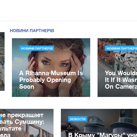
не прекращает
НОВОСТИ
вать Сумщину:
ультате
рела
В Крыму "Магуры" ун