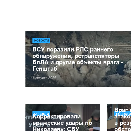
НОВОСТИ
ВСУ поразили РЛС раннего
обнаружения, ретрансляторы
БпЛА и другие объекты врага -
Генштаб
7 августа 2026
Враг 
НОВОСТИ
НОВОСТИ
Корректировали
атако
вражеские удары по
в рез
Николаеву: СБУ
обст