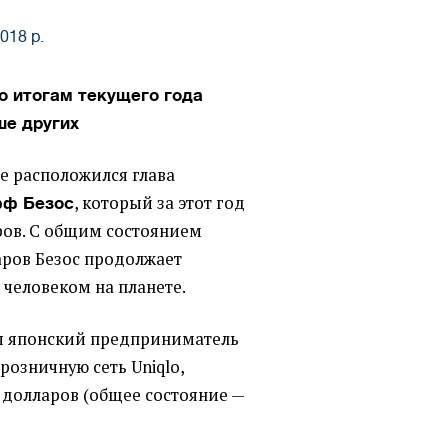
018 р.
о итогам текущего года
ше других
е расположился глава
, который за этот год
ф Безос
ров. С общим состоянием
аров Безос продолжает
 человеком на планете.
ся японский предприниматель
розничную сеть Uniqlo,
д долларов
(
общее состояние —