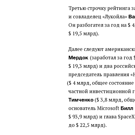
Третью строчку рейтинга 
и совладелец
«
Лукойла»
Ва
Он разбогател за год на $ 
$ 19,5 млрд).
Далее следуют американс
(заработал за год 
Мердок
$ 19,3 млрд) и два россий
председатель правления
«
(
$ 4 млрд, общее состояние 
частной инвестиционной г
(
$ 3,8 млрд, общ
Тимченко
основатель Microsoft
Билл
$ 93,9 млрд) и глава Space
до $ 22,5 млрд).