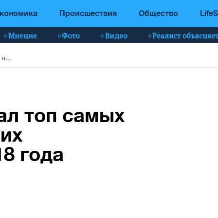
кономика
Происшествия
Общество
LifeS
Мнение
Фото
Видео
Реалист объясняе
Forbes опубликовал топ самых везучих и невезучих миллиардеров 2018 года
ал топ самых
чих
8 года