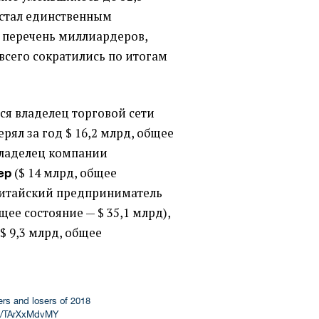
 стал единственным
 перечень миллиардеров,
всего сократились по итогам
тся владелец торговой сети
ерял за год $ 16,2 млрд, общее
 владелец компании
(
$ 14 млрд, общее
ер
 китайский предприниматель
бщее состояние — $ 35,1 млрд),
(
$ 9,3 млрд, общее
ners and losers of 2018
om/TArXxMdvMY