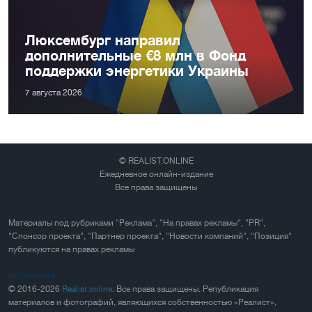
Люксембург направил
дополнительные €8 млн в Фонд
поддержки энергетики Украины
7 августа 2026
© REALIST.ONLINE
Ежедневное онлайн-издание
Все права защищены
Материалы под рубриками "Реклама", "На правах рекламы", "PR",
"Спонсор проекта", "Партнер проекта", "Новости компаний", "Позиция"
публикуются на правах рекламы
Карта сайта
© 2016-2026
Realist.online
. Все права защищены. Републикация
материалов и фотографий, являющихся собственностью «Реалист»,